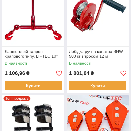
Ланцюговий талреп
Лебідка ручна канатна BHW
храпового типу, LIFTEC 10т
500 кг з тросом 12 м
В наявності
В наявності
1 106,96
1 801,84
₴
₴
Купити
Купити
Топ продажів