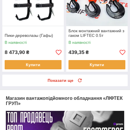
Блок монтажний вантажний з
Пики-дереволазы (Гафы)
гаком LIFTEC 0.5т
В наявності
В наявності
8 473,90
439,35
₴
₴
Купити
Купити
Показати ще
Магазин вантажопідйомного обладнання «ЛІФТЕК
ГРУП»