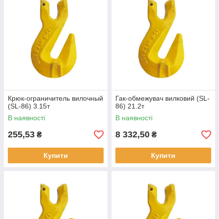
Крюк-ограничитель вилочный
Гак-обмежувач вилковий (SL-
(SL-86) 3.15т
86) 21.2т
В наявності
В наявності
255,53
8 332,50
₴
₴
Купити
Купити