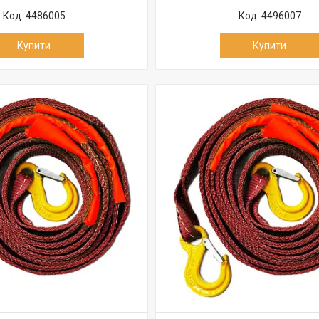
4486005
4496007
Купити
Купити