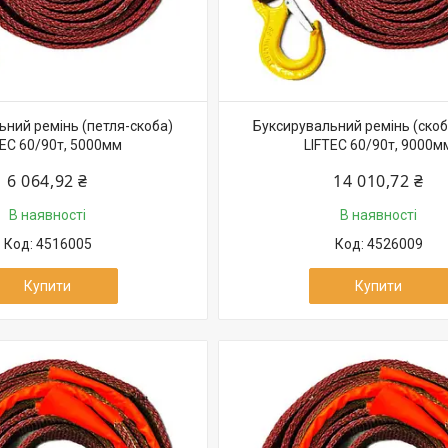
ьний ремінь (петля-скоба)
Буксирувальний ремінь (скоб
TEC 60/90т, 5000мм
LIFTEC 60/90т, 9000м
6 064,92 ₴
14 010,72 ₴
В наявності
В наявності
4516005
4526009
Купити
Купити