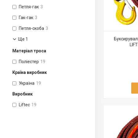
Петля-гак
3
Гак-гак
3
Петля-скоба
3
Буксирувал
Ще 1
LIF
Матеріал троса
Поліестер
19
Країна виробник
Україна
19
Виробник
Liftec
19