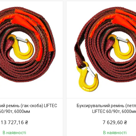
й ремінь (гак-скоба) LIFTEC
Буксирувальний ремінь (петл
60/90т, 6000мм
LIFTEC 60/90т, 6000м
13 727,16 ₴
7 629,60 ₴
В наявності
В наявності