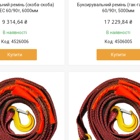
ьний ремінь (скоба-скоба)
Буксирувальний ремінь (гак-га
TEC 60/90т, 6000мм
60/90т, 5000мм
9 314,64 ₴
17 229,84 ₴
В наявності
В наявності
4526006
4506005
Купити
Купити