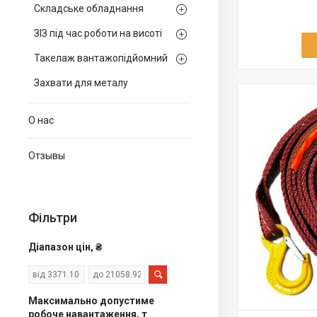
Складське обладнання
ЗІЗ під час роботи на висоті
Такелаж вантажопідйомний
Захвати для металу
О нас
Отзывы
Фільтри
Діапазон цін, ₴
Максимально допустиме
робоче навантаження, т