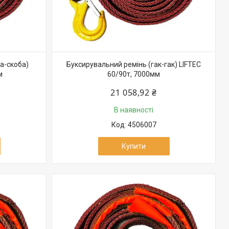
а-скоба)
Буксирувальний ремінь (гак-гак) LIFTEC
м
60/90т, 7000мм
21 058,92 ₴
В наявності
4506007
Купити