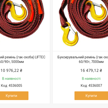
й ремінь (гак-скоба) LIFTEC
Буксирувальний ремінь (гак-ск
60/90т, 5000мм
60/90т, 7000мм
10 976,22 ₴
16 479,12 ₴
В наявності
В наявності
4536005
4536007
Купити
Купити