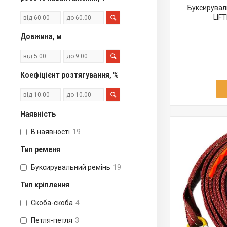
Буксирувал
LIF
Довжина, м
Коефіцієнт розтягування, %
Наявність
В наявності
19
Тип ременя
Буксирувальний ремінь
19
Тип кріплення
Скоба-скоба
4
Петля-петля
3