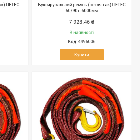
к) LIFTEC
Буксирувальний ремінь (петля-гак) LIFTEC
60/90т, 6000мм
7 928,46 ₴
В наявності
4496006
Купити