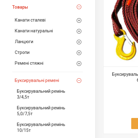
Товары
Канати сталеві
Канати натуральні
Ланцюги
Стропи
Ремені стяжні
Буксирувальн
Буксирувальні ремені
Буксирувальний ремінь
3/4,5т
Буксирувальний ремінь
5,0/7,5т
Буксирувальний ремінь
10/15т