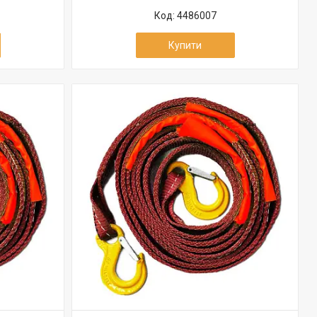
4486007
Купити