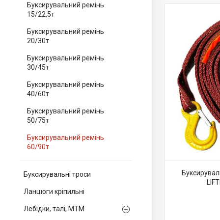
Буксирувальний ремінь
15/22,5т
Буксирувальний ремінь
20/30т
Буксирувальний ремінь
30/45т
Буксирувальний ремінь
40/60т
Буксирувальний ремінь
50/75т
Буксирувальний ремінь
60/90т
Буксирувал
Буксирувальні троси
LIF
Ланцюги кріпильні
Лебідки, талі, МТМ