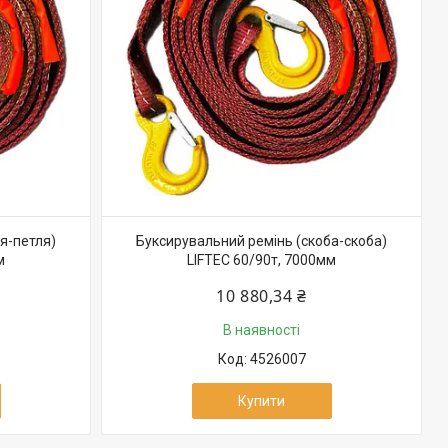
я-петля)
Буксирувальний ремінь (скоба-скоба)
м
LIFTEC 60/90т, 7000мм
10 880,34 ₴
В наявності
4526007
Купити