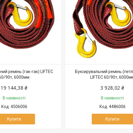
ий ремінь (гак-гак) LIFTEC
Буксирувальний ремінь (петл
60/90т, 6000мм
LIFTEC 60/90т, 6000м
19 144,38 ₴
3 928,02 ₴
В наявності
В наявності
4506006
4486006
Купити
Купити