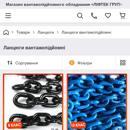
Магазин вантажопідйомного обладнання «ЛІФТЕК ГРУП»
Товари
Ланцюги
Ланцюги вантажопідйомні
Ланцюги вантажопідйомні
Сортування
0
Фільтри