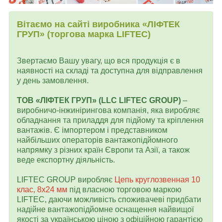
Вітаємо на сайті виробника «ЛІФТЕК
ГРУП» (торгова марка LIFTEC)
Звертаємо Вашу увагу, що вся продукція є в
наявності на складі та доступна для відправлення
у день замовлення.
ТОВ «ЛІФТЕК ГРУП» (LLC LIFTEC GROUP)
–
виробничо-інжинірингова компанія, яка виробляє
обладнання та приладдя для підйому та кріплення
вантажів. Є імпортером і представником
найбільших операторів вантажопідйомного
напрямку з різних країн Європи та Азії, а також
веде експортну діяльність.
LIFTEC GROUP виробляє
Цепь круглозвенная 10
клас, 8х24 мм
під власною торговою маркою
LIFTEC, даючи можливість споживачеві придбати
надійне вантажопідйомне оснащення найвищої
якості за українською ціною з офіційною гарантією