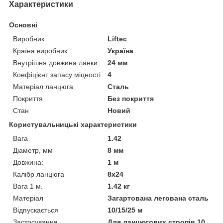
Характеристики
Основні
Виробник
Liftec
Країна виробник
Україна
Внутрішня довжина ланки
24 мм
Коефіцієнт запасу міцності
4
Матеріал ланцюга
Сталь
Покриття
Без покриття
Стан
Новий
Користувальницькі характеристики
Вага
1.42
Діаметр, мм
8 мм
Довжина:
1 м
Калібр ланцюга
8х24
Вага 1 м.
1.42 кг
Матеріал
Загартована легована сталь
Відпускається
10/15/25 м
Застосування
Для ланцюгових стропів 10