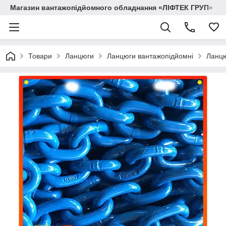
Магазин вантажопідйомного обладнання «ЛІФТЕК ГРУП»
Товари
Ланцюги
Ланцюги вантажопідйомні
Ланцю