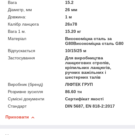
Вага
15.2
Діаметр, мм
26 мм
Довжина:
1 м
Калібр ланцюга
26x78
Вага 1 м.
15.20 кг
Матеріал
Високоміцна сталь за
G80Високоміцна сталь G80
Відпускається
10/15/25 м
Застосування
Для виробництва
ланцюгових стропів,
кріпильних ланцюгів,
ручних важільних і
шестерних талів
Виробник (бренд)
ЛІФТЕК ГРУП
Розривне зусилля
86.60 тн
Сумісні документи
Сертифікат якості
Стандарт
DIN 5687, EN 818-2:2017
Приховати