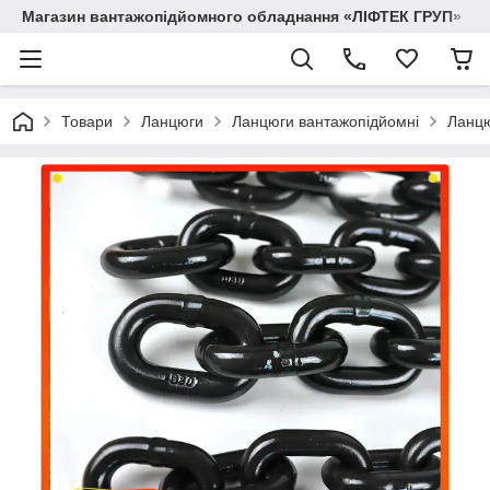
Магазин вантажопідйомного обладнання «ЛІФТЕК ГРУП»
Товари
Ланцюги
Ланцюги вантажопідйомні
Ланцю