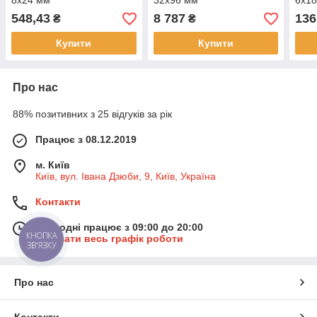
8х24 мм
32x96 мм
6x1
548,43
8 787
136
₴
₴
Купити
Купити
Про нас
88% позитивних з 25 відгуків за рік
Працює з 08.12.2019
м. Київ
Київ, вул. Івана Дзюби, 9, Київ, Україна
Контакти
Сьогодні працює з 09:00 до 20:00
КНОПКА
Показати весь графік роботи
ЗВ'ЯЗКУ
Про нас