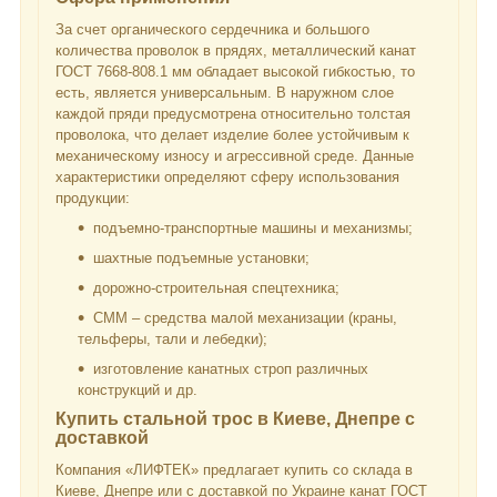
За счет органического сердечника и большого
количества проволок в прядях, металлический канат
ГОСТ 7668-808.1 мм обладает высокой гибкостью, то
есть, является универсальным. В наружном слое
каждой пряди предусмотрена относительно толстая
проволока, что делает изделие более устойчивым к
механическому износу и агрессивной среде. Данные
характеристики определяют сферу использования
продукции:
подъемно-транспортные машины и механизмы;
шахтные подъемные установки;
дорожно-строительная спецтехника;
СММ – средства малой механизации (краны,
тельферы, тали и лебедки);
изготовление канатных строп различных
конструкций и др.
Купить стальной трос в Киеве, Днепре с
доставкой
Компания «ЛИФТЕК» предлагает купить со склада в
Киеве, Днепре или с доставкой по Украине канат ГОСТ