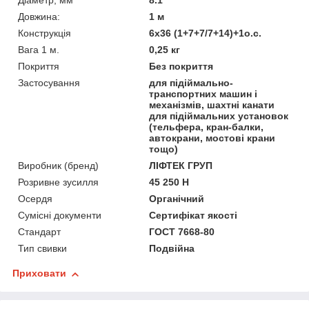
Діаметр, мм
8.1
Довжина:
1 м
Конструкція
6х36 (1+7+7/7+14)+1о.с.
Вага 1 м.
0,25 кг
Покриття
Без покриття
Застосування
для підіймально-
транспортних машин і
механізмів, шахтні канати
для підіймальних установок
(тельфера, кран-балки,
автокрани, мостові крани
тощо)
Виробник (бренд)
ЛІФТЕК ГРУП
Розривне зусилля
45 250 Н
Осердя
Органічний
Сумісні документи
Сертифікат якості
Стандарт
ГОСТ 7668-80
Тип свивки
Подвійна
Приховати