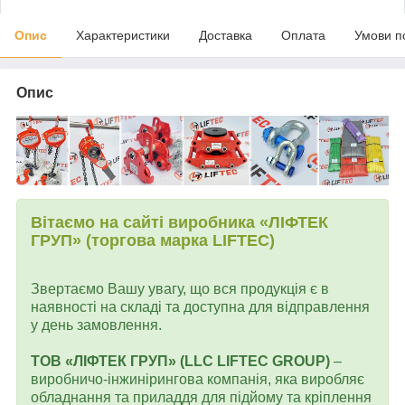
Опис
Характеристики
Доставка
Оплата
Умови п
Опис
Вітаємо на сайті виробника «ЛІФТЕК
ГРУП» (торгова марка LIFTEC)
Звертаємо Вашу увагу, що вся продукція є в
наявності на складі та доступна для відправлення
у день замовлення.
ТОВ «ЛІФТЕК ГРУП» (LLC LIFTEC GROUP)
–
виробничо-інжинірингова компанія, яка виробляє
обладнання та приладдя для підйому та кріплення