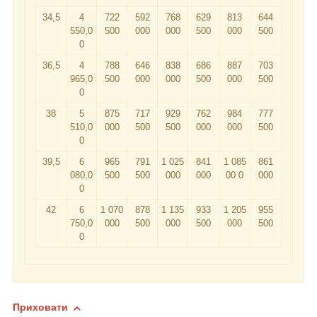
34,5
4
722
592
768
629
813
644
550,0
500
000
000
500
000
500
0
36,5
4
788
646
838
686
887
703
965,0
500
000
000
500
000
500
0
38
5
875
717
929
762
984
777
510,0
000
500
500
000
000
500
0
39,5
6
965
791
1 025
841
1 085
861
080,0
500
500
000
000
00 0
000
0
42
6
1 070
878
1 135
933
1 205
955
750,0
000
500
000
500
000
500
0
Приховати