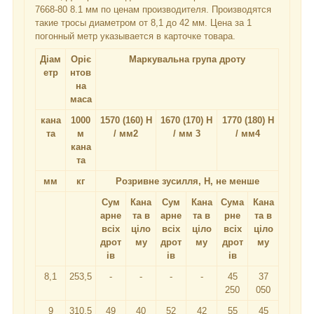
7668-80 8.1 мм по ценам производителя. Производятся
такие тросы диаметром от 8,1 до 42 мм. Цена за 1
погонный метр указывается в карточке товара.
Діам
Оріє
Маркувальна група дроту
етр
нтов
на
маса
кана
1000
1570 (160) Н
1670 (170) Н
1770 (180) Н
та
м
/ мм2
/ мм 3
/ мм4
кана
та
мм
кг
Розривне зусилля, H, не менше
Сум
Кана
Сум
Кана
Сума
Кана
арне
та в
арне
та в
рне
та в
всіх
ціло
всіх
ціло
всіх
ціло
дрот
му
дрот
му
дрот
му
ів
ів
ів
8,1
253,5
-
-
-
-
45
37
250
050
9
310,5
49
40
52
42
55
45