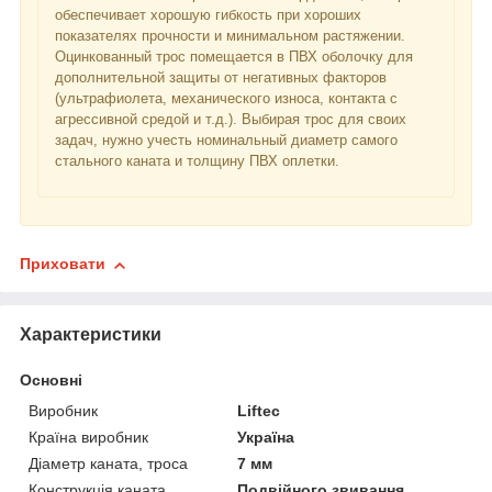
обеспечивает хорошую гибкость при хороших
показателях прочности и минимальном растяжении.
Оцинкованный трос помещается в ПВХ оболочку для
дополнительной защиты от негативных факторов
(ультрафиолета, механического износа, контакта с
агрессивной средой и т.д.). Выбирая трос для своих
задач, нужно учесть номинальный диаметр самого
стального каната и толщину ПВХ оплетки.
Приховати
Характеристики
Основні
Виробник
Liftec
Країна виробник
Україна
Діаметр каната, троса
7 мм
Конструкція каната
Подвійного звивання