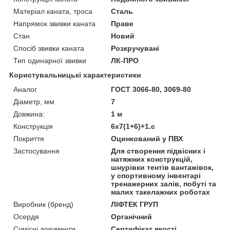
Матеріал каната, троса
Сталь
Напрямок звивки каната
Праве
Стан
Новий
Спосіб звивки каната
Розкручувані
Тип одинарної звивки
ЛК-ПРО
Користувальницькі характеристики
Аналог
ГОСТ 3066-80, 3069-80
Діаметр, мм
7
Довжина:
1 м
Конструкція
6х7(1+6)+1.с
Покриття
Оцинкований у ПВХ
Застосування
Для створення підвісних і
натяжних конструкцій,
шнурівки тентів вантажівок,
у спортивному інвентарі
тренажерних залів, побуті та
малих такелажних роботах
Виробник (бренд)
ЛІФТЕК ГРУП
Осердя
Органічний
Сумісні документи
Сертифікат якості