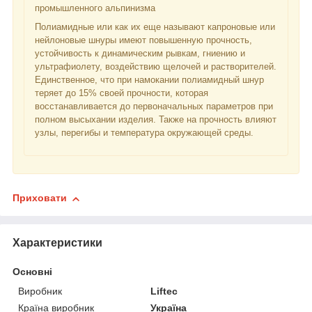
промышленного альпинизма
Полиамидные или как их еще называют капроновые или
нейлоновые шнуры имеют повышенную прочность,
устойчивость к динамическим рывкам, гниению и
ультрафиолету, воздействию щелочей и растворителей.
Единственное, что при намокании полиамидный шнур
теряет до 15% своей прочности, которая
восстанавливается до первоначальных параметров при
полном высыхании изделия. Также на прочность влияют
узлы, перегибы и температура окружающей среды.
Приховати
Характеристики
Основні
Виробник
Liftec
Країна виробник
Україна