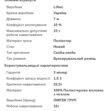
Основні атрибути
Виробник
Liftec
Країна виробник
Україна
Довжина
7 м
Коефіцієнт розтягування
10 %
Максимально допустиме
15 т
робоче навантаження
Матеріал троса
Поліестер
Стан
Новий
Тип кріплення
Скоба-скоба
Тип ременя
Буксирувальний ремінь
Користувальницькі характеристики
Гарантія
3 місяці
Коефіцієнт запасу міцності
1,5:1
Критичне навантаження
22,5т
Матеріал
100% Поліестерове волокно
з чохлом
Виробник (бренд)
ЛІФТЕК ГРУП
Робоче навантаження
15т