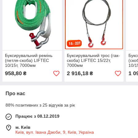
Буксирувальний ремінь
Буксирувальний трос (гак-
Букс
(петля-скоба) LIFTEC
скоба) LIFTEC 15/22т,
(ско
10/15т, 7000мм
7000мм
10/1
958,80
2 916,18
1 0
₴
₴
Про нас
88% позитивних з 25 відгуків за рік
Працює з 08.12.2019
м. Київ
Київ, вул. Івана Дзюби, 9, Київ, Україна