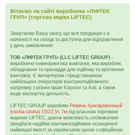
Вітаємо на сайті виробника «ЛІФТЕК
ГРУП» (торгова марка LIFTEC)
Звертаємо Вашу увагу, що вся продукція є в
наявності на складі та доступна для відправлення
у день замовлення.
ТОВ «ЛІФТЕК ГРУП» (LLC LIFTEC GROUP)
–
виробничо-інжинірингова компанія, яка виробляє
обладнання та приладдя для підйому та кріплення
вантажів. Є імпортером і представником
найбільших операторів вантажопідйомного
напрямку з різних країн Європи та Азії, а також
веде експортну діяльність.
LIFTEC GROUP виробляє
Ремень буксировочный
(скоба-скоба) 15/22,5т, 7м
під власною торговою
маркою LIFTEC, даючи можливість споживачеві
придбати надійне вантажопідйомне оснащення
найвищої якості за українською ціною з офіційною