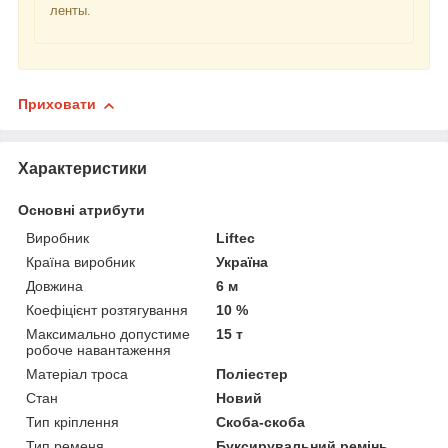
ленты.
Приховати
Характеристики
Основні атрибути
Виробник
Liftec
Країна виробник
Україна
Довжина
6 м
Коефіцієнт розтягування
10 %
Максимально допустиме
15 т
робоче навантаження
Матеріал троса
Поліестер
Стан
Новий
Тип кріплення
Скоба-скоба
Тип ременя
Буксирувальний ремінь