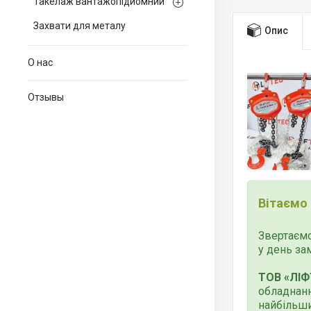
Такелаж вантажопідйомний
Захвати для металу
Опис
О нас
Отзывы
Вітаємо
Звертаємо
у день за
ТОВ «ЛІФ
обладнанн
найбільши