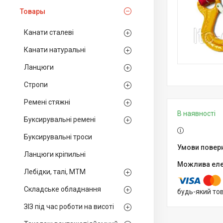
Товары
Канати сталеві
Канати натуральні
Ланцюги
Стропи
Ремені стяжні
В наявності
Буксирувальні ремені
Буксирувальні троси
Ланцюги кріпильні
Лебідки, талі, МТМ
Складське обладнання
будь-який то
ЗІЗ під час роботи на висоті