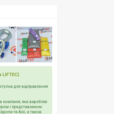
 LIFTEC)
доступна для відправлення
 компанія, яка виробляє
тером і представником
ропи та Азії, а також