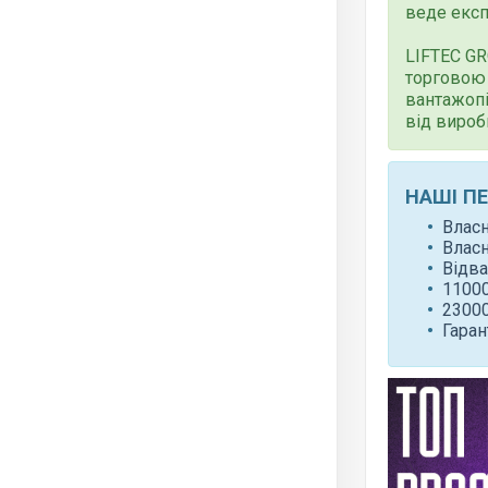
веде експ
LIFTEC G
торговою 
вантажопі
від вироб
НАШІ П
Влас
Влас
Відва
11000
23000
Гаран