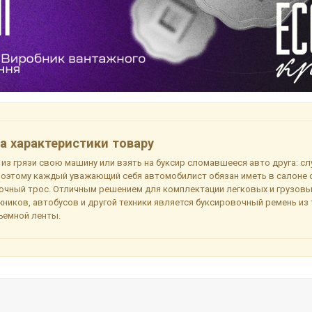
а характеристики товару
 из грязи свою машину или взять на буксир сломавшееся авто друга: с
Поэтому каждый уважающий себя автомобилист обязан иметь в салоне 
очный трос. Отличным решением для комплектации легковых и грузов
ников, автобусов и другой техники является буксировочный ремень из
ъемной ленты.