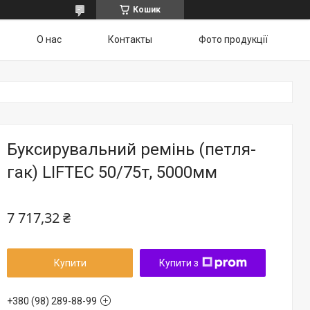
Кошик
О нас
Контакты
Фото продукції
Буксирувальний ремінь (петля-
гак) LIFTEC 50/75т, 5000мм
7 717,32 ₴
Купити
Купити з
+380 (98) 289-88-99