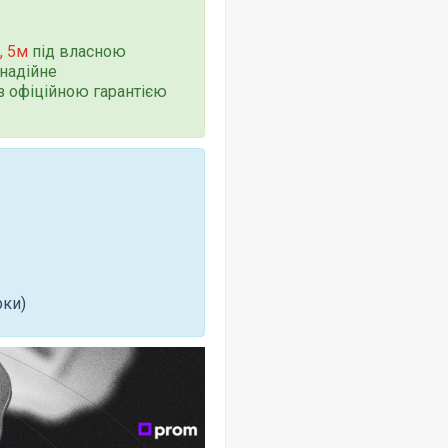
, 5м
під власною
надійне
з офіційною гарантією
рки)