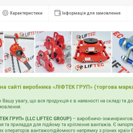
Характеристики
Інформація для замовлення
 на сайті виробника «ЛІФТЕК ГРУП» (торгова марка
 Вашу увагу, що вся продукція є в наявності на складі та 
мовлення.
ТЕК ГРУП» (LLC LIFTEC GROUP)
– виробничо-інжинірингова
я та приладдя для підйому та кріплення вантажів. Є імпор
х операторів вантажопідйомного напрямку з різних країн Єв