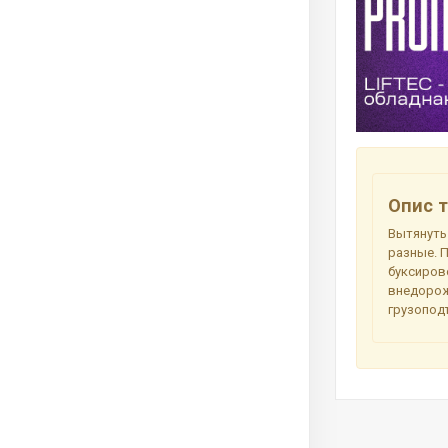
Опис т
Вытянуть
разные. 
буксиров
внедорож
грузопод