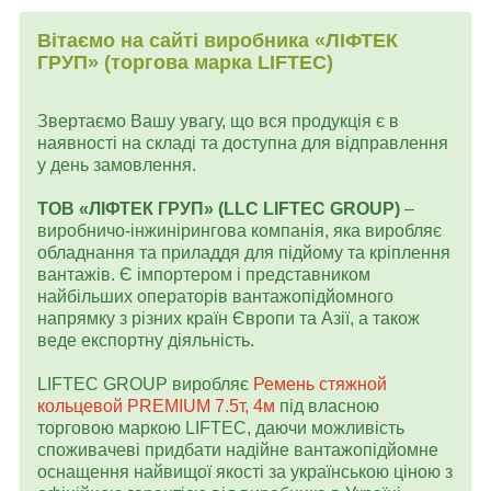
Вітаємо на сайті виробника «ЛІФТЕК
ГРУП» (торгова марка LIFTEC)
Звертаємо Вашу увагу, що вся продукція є в
наявності на складі та доступна для відправлення
у день замовлення.
ТОВ «ЛІФТЕК ГРУП» (LLC LIFTEC GROUP)
–
виробничо-інжинірингова компанія, яка виробляє
обладнання та приладдя для підйому та кріплення
вантажів. Є імпортером і представником
найбільших операторів вантажопідйомного
напрямку з різних країн Європи та Азії, а також
веде експортну діяльність.
LIFTEC GROUP виробляє
Ремень стяжной
кольцевой PREMIUM 7.5т, 4м
під власною
торговою маркою LIFTEC, даючи можливість
споживачеві придбати надійне вантажопідйомне
оснащення найвищої якості за українською ціною з