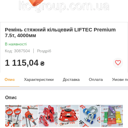
Ремінь стяжний кільцевий LIFTEC Premium
7.5т, 4000мм
В наявності
Код: 3087504
Роздріб
1 115,04
₴
Опис
Характеристики
Доставка
Оплата
Умови п
Опис