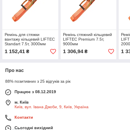
Ремінь для стяжки
Ремінь стяжний кільцевий
Ремі
вантажу кільцевий LIFTEC
LIFTEC Premium 7.5т,
LIFT
Standart 7.5т, 3000мм
9000мм
200
1 152,41
1 306,94
1 3
₴
₴
Про нас
88% позитивних з 25 відгуків за рік
Працює з 08.12.2019
м. Київ
Київ, вул. Івана Дзюби, 9, Київ, Україна
Контакти
Сьогодні вихідний