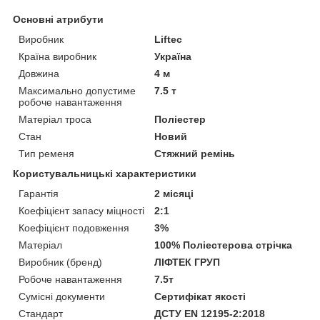
Основні атрибути
Виробник
Liftec
Країна виробник
Україна
Довжина
4 м
Максимально допустиме
7.5 т
робоче навантаження
Матеріал троса
Поліестер
Стан
Новий
Тип ременя
Стяжний ремінь
Користувальницькі характеристики
Гарантія
2 місяці
Коефіцієнт запасу міцності
2:1
Коефіцієнт подовження
3%
Матеріал
100% Поліестерова стрічка
Виробник (бренд)
ЛІФТЕК ГРУП
Робоче навантаження
7.5т
Сумісні документи
Сертифікат якості
Стандарт
ДСТУ EN 12195-2:2018