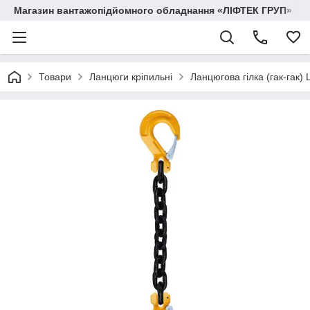
Магазин вантажопідйомного обладнання «ЛІФТЕК ГРУП»
Товари
Ланцюги кріпильні
Ланцюгова гілка (гак-гак)