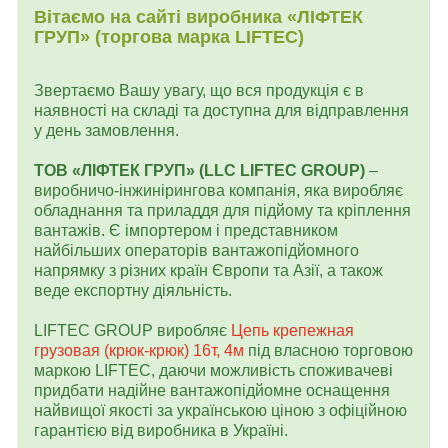
Вітаємо на сайті виробника «ЛІФТЕК
ГРУП» (торгова марка LIFTEC)
Звертаємо Вашу увагу, що вся продукція є в
наявності на складі та доступна для відправлення
у день замовлення.
ТОВ «ЛІФТЕК ГРУП» (LLC LIFTEC GROUP)
–
виробничо-інжинірингова компанія, яка виробляє
обладнання та приладдя для підйому та кріплення
вантажів. Є імпортером і представником
найбільших операторів вантажопідйомного
напрямку з різних країн Європи та Азії, а також
веде експортну діяльність.
LIFTEC GROUP виробляє
Цепь крепежная
грузовая (крюк-крюк) 16т, 4м
під власною торговою
маркою LIFTEC, даючи можливість споживачеві
придбати надійне вантажопідйомне оснащення
найвищої якості за українською ціною з офіційною
гарантією від виробника в Україні.