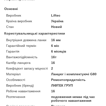
Основні
Виробник
Liftec
Країна виробник
Україна
Стан
Новий
Користувальницькі характеристики
Внутрішня довжина ланки
16 мм
Гарантійний термін
6 міс
Гарантія
6 місяців
Вантажопідйомність
16т
Калібр ланцюга
16
Коефіцієнт запасу міцності
2
Матеріал
Ланцюг і комплектуючі G80
Особливості
Ремонтопридатність
Виробник (бренд)
ЛІФТЕК ГРУП
Робоче навантаження
16
Розтягнення
подовження немає під час
робочого навантаження