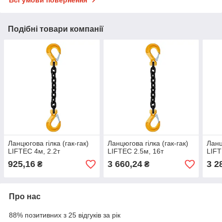
Подібні товари компанії
Ланцюгова гілка (гак-гак)
Ланцюгова гілка (гак-гак)
Ланц
LIFTEC 4м, 2.2т
LIFTEC 2.5м, 16т
LIFT
925,16
3 660,24
3 2
₴
₴
Про нас
88% позитивних з 25 відгуків за рік