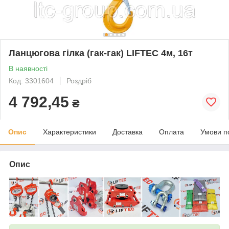
Ланцюгова гілка (гак-гак) LIFTEC 4м, 16т
В наявності
Код: 3301604
Роздріб
4 792,45
₴
Опис
Характеристики
Доставка
Оплата
Умови п
Опис