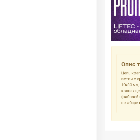
Опис т
Цепь кре
ветви с 
10х30 мм,
концах ц
(рабочей
негабари