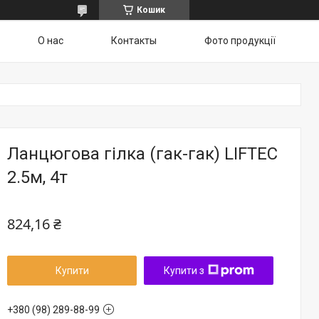
Кошик
О нас
Контакты
Фото продукції
Ланцюгова гілка (гак-гак) LIFTEC
2.5м, 4т
824,16 ₴
Купити
Купити з
+380 (98) 289-88-99