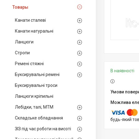
Товары
Канати сталеві
Канати натуральні
Ланцюги
Стропи
Ремені стяжні
В наявності
Буксирувальні ремені
Буксирувальні троси
Ланцюги кріпильні
Лебідки, талі, МТМ
Складське обладнання
будь-який то
ЗІЗ під час роботи на висоті