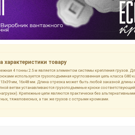
а характеристики товару
пежная 4 тонны 2.5 м является элементом системы крепления грузов. Д
крюками используется грузоподъемная круглозвенная цепь класса G80 ка
 13х39 мм, 16х48 мм. Длина отрезка может быть любой заказной длины 
епной ветви устанавливаются грузоподъемные крюки соответствующей
 нагрузки). Крепежные цепи являются практически без альтернативным
тных, тяжеловесных, а так же грузов с острыми кромками.