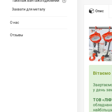
Такелаж вантажопідйомний
Захвати для металу
Опис
О нас
Отзывы
Вітаємо
Звертаємо
у день за
ТОВ «ЛІФ
обладнанн
найбільши