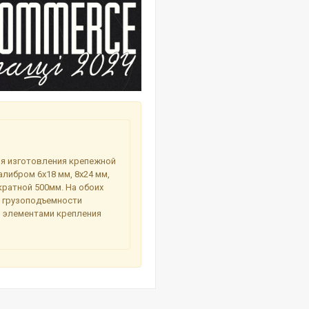
ля изготовления крепежной
либром 6х18 мм, 8х24 мм,
кратной 500мм. На обоих
 грузоподъемности
и элементами крепления