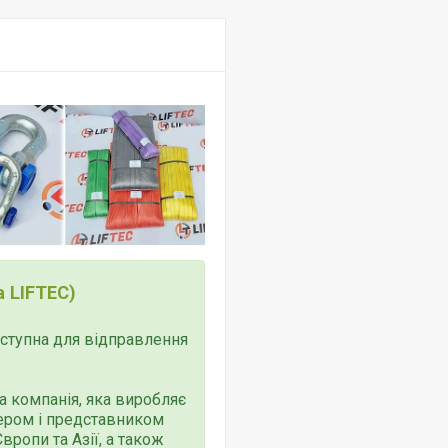
 LIFTEC)
доступна для відправлення
 компанія, яка виробляє
тером і представником
ропи та Азії, а також