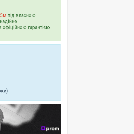
.5м
під власною
надійне
з офіційною гарантією
рки)