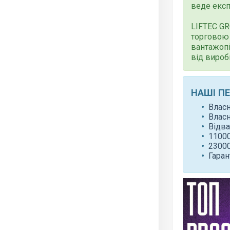
веде експ
LIFTEC G
торговою 
вантажопі
від вироб
НАШІ П
Влас
Влас
Відва
11000
23000
Гаран