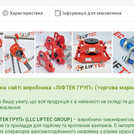
Характеристики
Інформація для замовлення
 на сайті виробника «ЛІФТЕК ГРУП» (торгова марка
 Вашу увагу, що вся продукція є в наявності на складі та 
мовлення.
ТЕК ГРУП» (LLC LIFTEC GROUP)
– виробничо-інжинірингова
я та приладдя для підйому та кріплення вантажів. Є імпор
х операторів вантажопідйомного напрямку з різних країн Єв