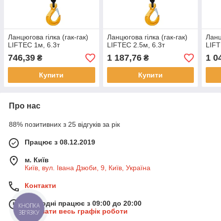
Ланцюгова гілка (гак-гак)
Ланцюгова гілка (гак-гак)
Ланц
LIFTEC 1м, 6.3т
LIFTEC 2.5м, 6.3т
LIFT
746,39
1 187,76
1 0
₴
₴
Купити
Купити
Про нас
88% позитивних з 25 відгуків за рік
Працює з 08.12.2019
м. Київ
Київ, вул. Івана Дзюби, 9, Київ, Україна
Контакти
Сьогодні працює з 09:00 до 20:00
КНОПКА
Показати весь графік роботи
ЗВ'ЯЗКУ