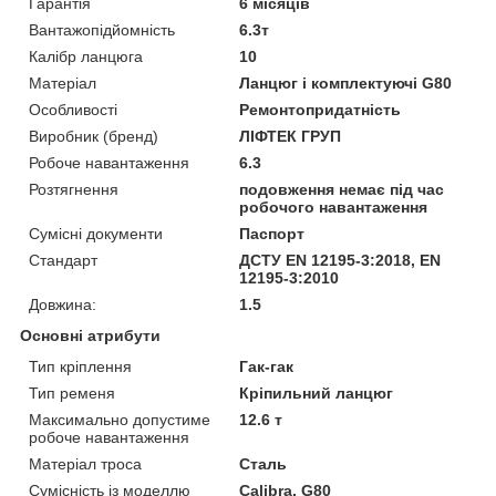
Гарантія
6 місяців
Вантажопідйомність
6.3т
Калібр ланцюга
10
Матеріал
Ланцюг і комплектуючі G80
Особливості
Ремонтопридатність
Виробник (бренд)
ЛІФТЕК ГРУП
Робоче навантаження
6.3
Розтягнення
подовження немає під час
робочого навантаження
Сумісні документи
Паспорт
Стандарт
ДСТУ EN 12195-3:2018, EN
12195-3:2010
Довжина:
1.5
Основні атрибути
Тип кріплення
Гак-гак
Тип ременя
Кріпильний ланцюг
Максимально допустиме
12.6 т
робоче навантаження
Матеріал троса
Сталь
Сумісність із моделлю
Calibra, G80