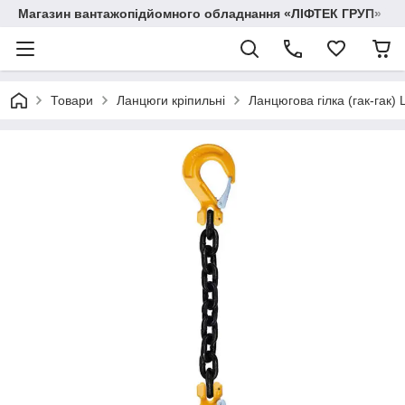
Магазин вантажопідйомного обладнання «ЛІФТЕК ГРУП»
Товари
Ланцюги кріпильні
Ланцюгова гілка (гак-гак) 