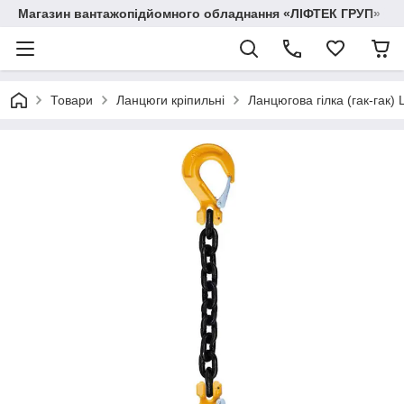
Магазин вантажопідйомного обладнання «ЛІФТЕК ГРУП»
Товари
Ланцюги кріпильні
Ланцюгова гілка (гак-гак) 