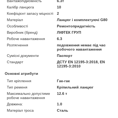
Вантажопідйомність
6.3т
Калібр ланцюга
10
Коефіцієнт запасу міцності
2
Матеріал
Ланцюг і комплектуючі G80
Особливості
Ремонтопридатність
Виробник (бренд)
ЛІФТЕК ГРУП
Робоче навантаження
6.3
Розтягнення
подовження немає під час
робочого навантаження
Сумісні документи
Паспорт
Стандарт
ДСТУ EN 12195-3:2018, EN
12195-3:2010
Основні атрибути
Тип кріплення
Гак-гак
Тип ременя
Кріпильний ланцюг
Максимально допустиме
12.6 т
робоче навантаження
Довжина:
1.0
Матеріал троса
Сталь