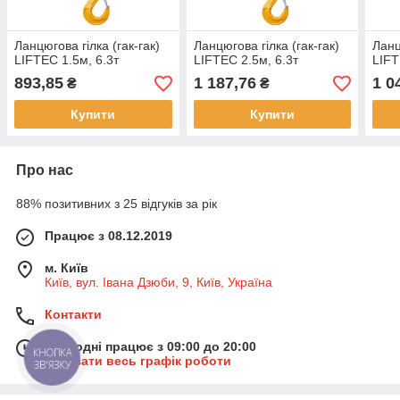
Ланцюгова гілка (гак-гак)
Ланцюгова гілка (гак-гак)
Ланц
LIFTEC 1.5м, 6.3т
LIFTEC 2.5м, 6.3т
LIFT
893,85
1 187,76
1 0
₴
₴
Купити
Купити
Про нас
88% позитивних з 25 відгуків за рік
Працює з 08.12.2019
м. Київ
Київ, вул. Івана Дзюби, 9, Київ, Україна
Контакти
Сьогодні працює з 09:00 до 20:00
КНОПКА
Показати весь графік роботи
ЗВ'ЯЗКУ