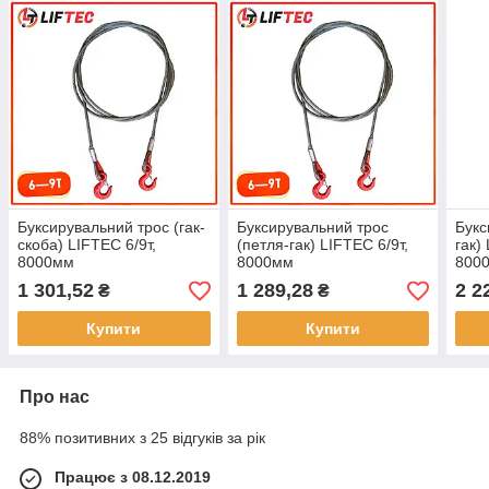
Буксирувальний трос (гак-
Буксирувальний трос
Букс
скоба) LIFTEC 6/9т,
(петля-гак) LIFTEC 6/9т,
гак)
8000мм
8000мм
800
1 301,52
1 289,28
2 2
₴
₴
Купити
Купити
Про нас
88% позитивних з 25 відгуків за рік
Працює з 08.12.2019