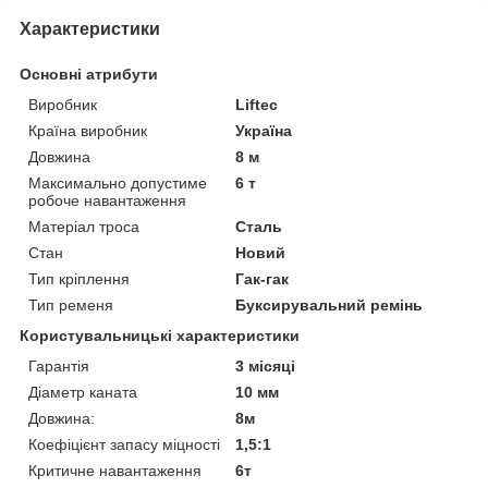
Характеристики
Основні атрибути
Виробник
Liftec
Країна виробник
Україна
Довжина
8 м
Максимально допустиме
6 т
робоче навантаження
Матеріал троса
Сталь
Стан
Новий
Тип кріплення
Гак-гак
Тип ременя
Буксирувальний ремінь
Користувальницькі характеристики
Гарантія
3 місяці
Діаметр каната
10 мм
Довжина:
8м
Коефіцієнт запасу міцності
1,5:1
Критичне навантаження
6т