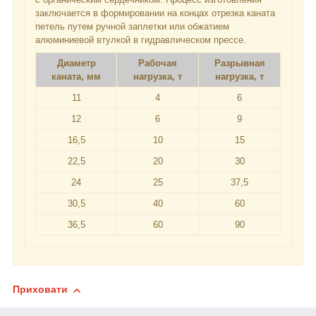
заключается в формировании на концах отрезка каната
петель путем ручной заплетки или обжатием
алюминиевой втулкой в гидравлическом прессе.
Диаметр
Рабочая
Разрывная
каната, мм
нагрузка, т
нагрузка, т
11
4
6
12
6
9
16,5
10
15
22,5
20
30
24
25
37,5
30,5
40
60
36,5
60
90
Приховати