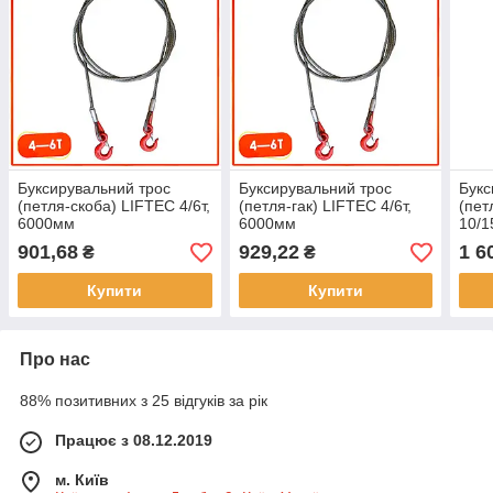
Буксирувальний трос
Буксирувальний трос
Букс
(петля-скоба) LIFTEC 4/6т,
(петля-гак) LIFTEC 4/6т,
(пет
6000мм
6000мм
10/1
901,68
929,22
1 6
₴
₴
Купити
Купити
Про нас
88% позитивних з 25 відгуків за рік
Працює з 08.12.2019
м. Київ