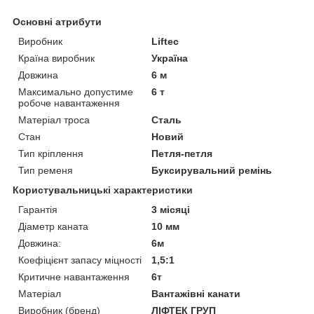
Основні атрибути
Виробник
Liftec
Країна виробник
Україна
Довжина
6 м
Максимально допустиме
6 т
робоче навантаження
Матеріал троса
Сталь
Стан
Новий
Тип кріплення
Петля-петля
Тип ременя
Буксирувальний ремінь
Користувальницькі характеристики
Гарантія
3 місяці
Діаметр каната
10 мм
Довжина:
6м
Коефіцієнт запасу міцності
1,5:1
Критичне навантаження
6т
Матеріал
Вантажівні канати
Виробник (бренд)
ЛІФТЕК ГРУП