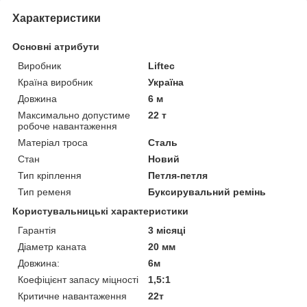
Характеристики
Основні атрибути
Виробник
Liftec
Країна виробник
Україна
Довжина
6 м
Максимально допустиме
22 т
робоче навантаження
Матеріал троса
Сталь
Стан
Новий
Тип кріплення
Петля-петля
Тип ременя
Буксирувальний ремінь
Користувальницькі характеристики
Гарантія
3 місяці
Діаметр каната
20 мм
Довжина:
6м
Коефіцієнт запасу міцності
1,5:1
Критичне навантаження
22т