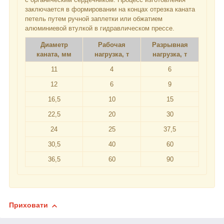
заключается в формировании на концах отрезка каната
петель путем ручной заплетки или обжатием
алюминиевой втулкой в гидравлическом прессе.
Диаметр
Рабочая
Разрывная
каната, мм
нагрузка, т
нагрузка, т
11
4
6
12
6
9
16,5
10
15
22,5
20
30
24
25
37,5
30,5
40
60
36,5
60
90
Приховати