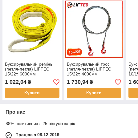
Буксирувальний ремінь
Буксирувальний трос
Букс
(петля-петля) LIFTEC
(петля-петля) LIFTEC
(пет
15/22т, 6000мм
15/22т, 4000мм
10/1
1 022,04
1 730,94
1 6
₴
₴
Купити
Купити
Про нас
88% позитивних з 25 відгуків за рік
Працює з 08.12.2019