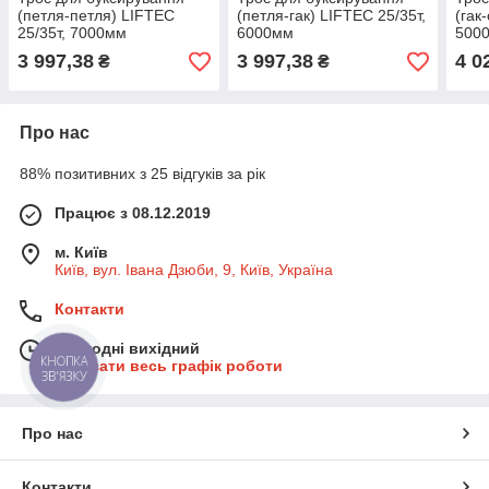
(петля-петля) LIFTEC
(петля-гак) LIFTEC 25/35т,
(гак
25/35т, 7000мм
6000мм
500
3 997,38
3 997,38
4 0
₴
₴
Про нас
88% позитивних з 25 відгуків за рік
Працює з 08.12.2019
м. Київ
Київ, вул. Івана Дзюби, 9, Київ, Україна
Контакти
Сьогодні вихідний
КНОПКА
Показати весь графік роботи
ЗВ'ЯЗКУ
Про нас
Контакти