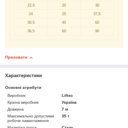
22,5
20
30
24
25
37,5
30,5
40
60
36,5
60
90
Приховати
Характеристики
Основні атрибути
Виробник
Liftec
Країна виробник
Україна
Довжина
7 м
Максимально допустиме
35 т
робоче навантаження
Матеріал троса
Сталь