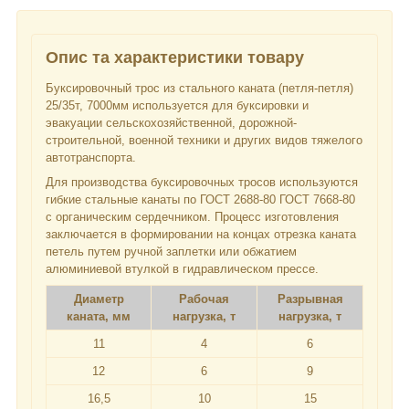
Опис та характеристики товару
Буксировочный трос из стального каната (петля-петля)
25/35т, 7000мм используется для буксировки и
эвакуации сельскохозяйственной, дорожной-
строительной, военной техники и других видов тяжелого
автотранспорта.
Для производства буксировочных тросов используются
гибкие стальные канаты по ГОСТ 2688-80 ГОСТ 7668-80
с органическим сердечником. Процесс изготовления
заключается в формировании на концах отрезка каната
петель путем ручной заплетки или обжатием
алюминиевой втулкой в гидравлическом прессе.
Диаметр
Рабочая
Разрывная
каната, мм
нагрузка, т
нагрузка, т
11
4
6
12
6
9
16,5
10
15