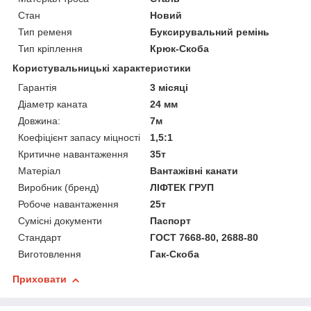
Стан
Новий
Тип ременя
Буксирувальний ремінь
Тип кріплення
Крюк-Скоба
Користувальницькі характеристики
Гарантія
3 місяці
Діаметр каната
24 мм
Довжина:
7м
Коефіцієнт запасу міцності
1,5:1
Критичне навантаження
35т
Матеріал
Вантажівні канати
Виробник (бренд)
ЛІФТЕК ГРУП
Робоче навантаження
25т
Сумісні документи
Паспорт
Стандарт
ГОСТ 7668-80, 2688-80
Виготовлення
Гак-Скоба
Приховати