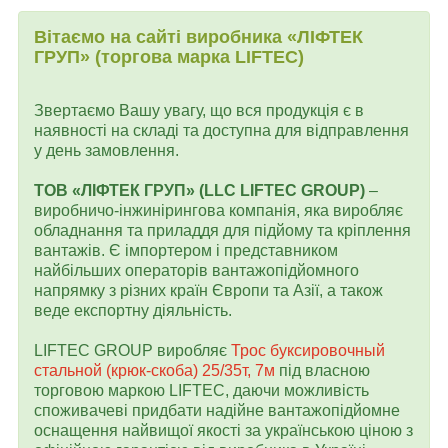
Вітаємо на сайті виробника «ЛІФТЕК
ГРУП» (торгова марка LIFTEC)
Звертаємо Вашу увагу, що вся продукція є в
наявності на складі та доступна для відправлення
у день замовлення.
ТОВ «ЛІФТЕК ГРУП» (LLC LIFTEC GROUP)
–
виробничо-інжинірингова компанія, яка виробляє
обладнання та приладдя для підйому та кріплення
вантажів. Є імпортером і представником
найбільших операторів вантажопідйомного
напрямку з різних країн Європи та Азії, а також
веде експортну діяльність.
LIFTEC GROUP виробляє
Трос буксировочный
стальной (крюк-скоба) 25/35т, 7м
під власною
торговою маркою LIFTEC, даючи можливість
споживачеві придбати надійне вантажопідйомне
оснащення найвищої якості за українською ціною з