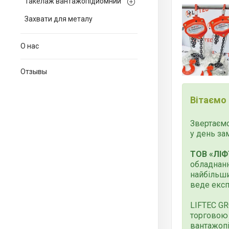
Такелаж вантажопідйомний
Захвати для металу
О нас
Отзывы
Вітаємо
Звертаємо
у день за
ТОВ «ЛІФ
обладнанн
найбільши
веде експ
LIFTEC G
торговою 
вантажопі