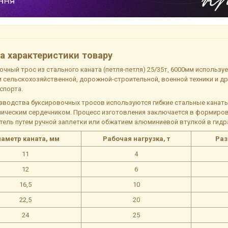
а характеристики товару
чный трос из стального каната (петля-петля) 25/35т, 6000мм используе
и сельскохозяйственной, дорожной-строительной, военной техники и д
спорта.
зводства буксировочных тросов используются гибкие стальные канаты 
аническим сердечником. Процесс изготовления заключается в формиров
етель путем ручной заплетки или обжатием алюминиевой втулкой в гид
аметр каната, мм
Рабочая нагрузка, т
Раз
11
4
12
6
16,5
10
22,5
20
24
25