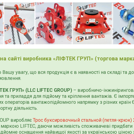
 на сайті виробника «ЛІФТЕК ГРУП» (торгова марка
 Вашу увагу, що вся продукція є в наявності на складі та 
мовлення.
ТЕК ГРУП» (LLC LIFTEC GROUP)
– виробничо-інжинірингова
я та приладдя для підйому та кріплення вантажів. Є імпор
х операторів вантажопідйомного напрямку з різних країн Єв
ортну діяльність.
ROUP виробляє
Трос буксировочный стальной (петля-крюк) 
маркою LIFTEC, даючи можливість споживачеві придбати 
дйомне оснащення найвищої якості за українською ціною 