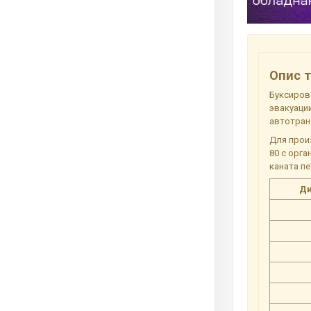
Опис т
Буксирово
эвакуаци
автотран
Для прои
80 с орг
каната п
Ди