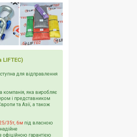
 LIFTEC)
доступна для відправлення
 компанія, яка виробляє
тером і представником
ропи та Азії, а також
25/35т, 6м
під власною
надійне
з офіційною гарантією