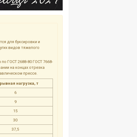
тся для буксировки и
ругих видов тяжелого
по ГОСТ 2688-80 ГОСТ 7668-
ании на концах отрезка
равлическом прессе.
рывная нагрузка, т
6
9
15
30
37,5