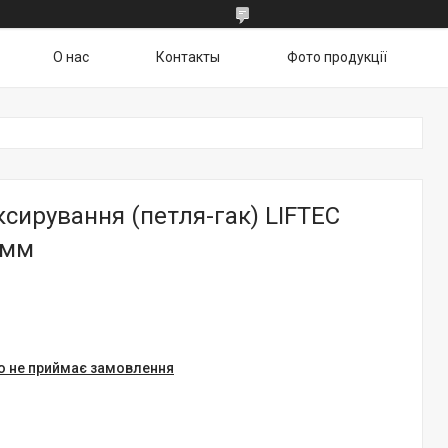
О нас
Контакты
Фото продукції
ксирування (петля-гак) LIFTEC
0мм
о не приймає замовлення