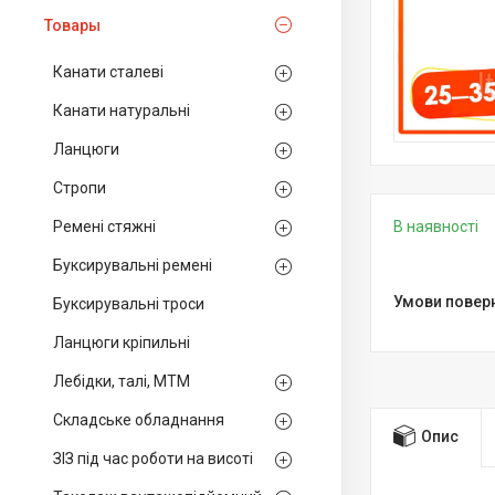
Товары
Канати сталеві
Канати натуральні
Ланцюги
Стропи
Ремені стяжні
В наявності
Буксирувальні ремені
Буксирувальні троси
Ланцюги кріпильні
Лебідки, талі, МТМ
Складське обладнання
Опис
ЗІЗ під час роботи на висоті