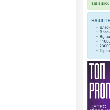
від вироб
НАШІ П
Влас
Влас
Відва
11000
23000
Гаран