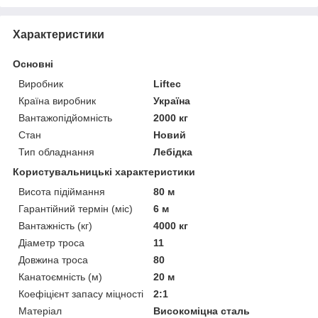
Характеристики
Основні
Виробник
Liftec
Країна виробник
Україна
Вантажопідйомність
2000 кг
Стан
Новий
Тип обладнання
Лебідка
Користувальницькі характеристики
Висота підіймання
80 м
Гарантійний термін (міс)
6 м
Вантажність (кг)
4000 кг
Діаметр троса
11
Довжина троса
80
Канатоємність (м)
20 м
Коефіцієнт запасу міцності
2:1
Матеріал
Високоміцна сталь