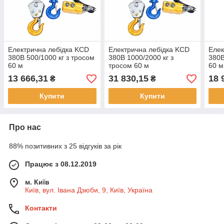
Електрична лебідка KCD
Електрична лебідка KCD
Елек
380В 500/1000 кг з тросом
380В 1000/2000 кг з
380В
60 м
тросом 60 м
60 м
13 666,31
31 830,15
18 
₴
₴
Купити
Купити
Про нас
88% позитивних з 25 відгуків за рік
Працює з 08.12.2019
м. Київ
Київ, вул. Івана Дзюби, 9, Київ, Україна
Контакти