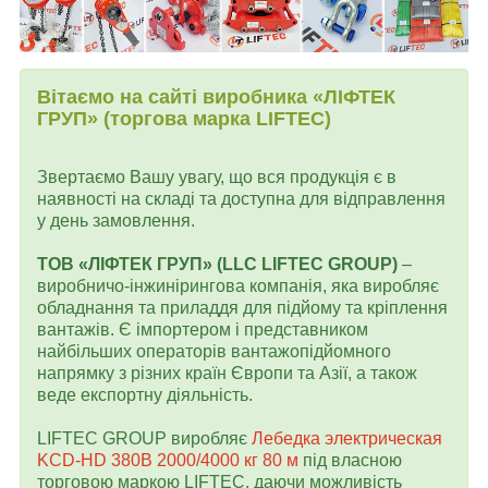
Вітаємо на сайті виробника «ЛІФТЕК
ГРУП» (торгова марка LIFTEC)
Звертаємо Вашу увагу, що вся продукція є в
наявності на складі та доступна для відправлення
у день замовлення.
ТОВ «ЛІФТЕК ГРУП» (LLC LIFTEC GROUP)
–
виробничо-інжинірингова компанія, яка виробляє
обладнання та приладдя для підйому та кріплення
вантажів. Є імпортером і представником
найбільших операторів вантажопідйомного
напрямку з різних країн Європи та Азії, а також
веде експортну діяльність.
LIFTEC GROUP виробляє
Лебедка электрическая
KCD-HD 380В 2000/4000 кг 80 м
під власною
торговою маркою LIFTEC, даючи можливість