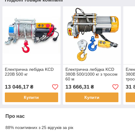
Електрична лебідка KCD
Електрична лебідка KCD
Елек
220В 500 кг
380В 500/1000 кг з тросом
380В
60 м
трос
13 046,17
13 666,31
31 
₴
₴
Купити
Купити
Про нас
88% позитивних з 25 відгуків за рік