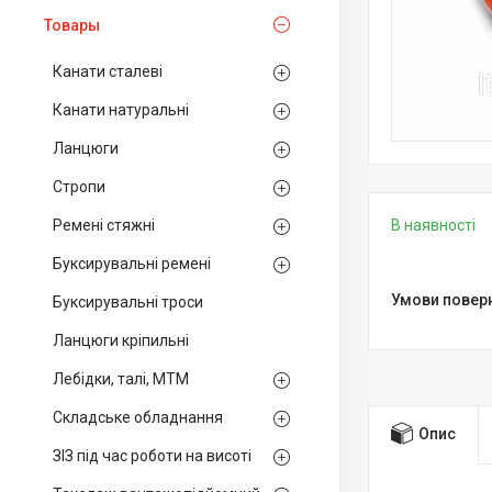
Товары
Канати сталеві
Канати натуральні
Ланцюги
Стропи
Ремені стяжні
В наявності
Буксирувальні ремені
Буксирувальні троси
Ланцюги кріпильні
Лебідки, талі, МТМ
Складське обладнання
Опис
ЗІЗ під час роботи на висоті