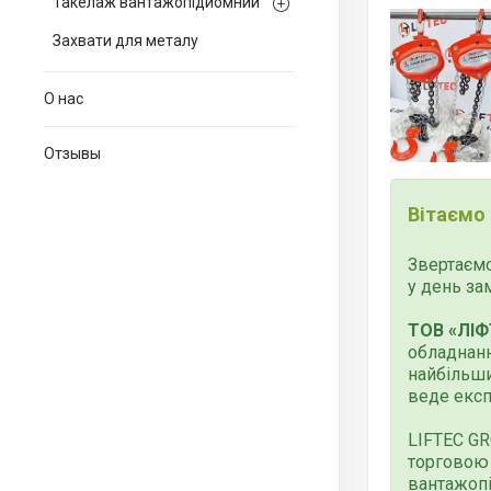
Такелаж вантажопідйомний
Захвати для металу
О нас
Отзывы
Вітаємо
Звертаємо
у день за
ТОВ «ЛІФ
обладнанн
найбільши
веде експ
LIFTEC G
торговою 
вантажопі