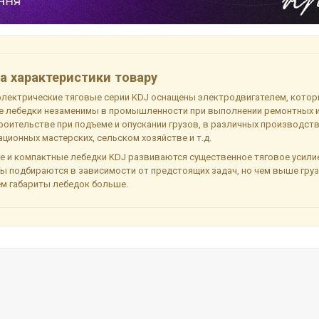
а характеристики товару
электрические тяговые серии KDJ оснащены электродвигателем, котор
ые лебедки незаменимы в промышленности при выполнении ремонтных
роительстве при подъеме и опускании грузов, в различных производств
ционных мастерских, сельском хозяйстве и т.д.
е и компактные лебедки KDJ развиваются существенное тяговое усили
ы подбираются в зависимости от предстоящих задач, но чем выше гру
ем габариты лебедок больше.