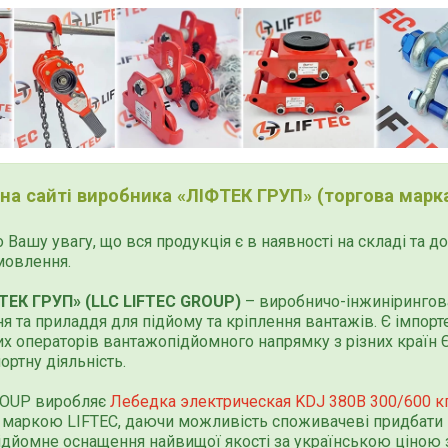
 на сайті виробника «ЛІФТЕК ГРУП» (торгова марка
 Вашу увагу, що вся продукція є в наявності на складі та 
мовлення.
ТЕК ГРУП» (LLC LIFTEC GROUP)
– виробничо-інжинірингова
я та приладдя для підйому та кріплення вантажів. Є імпор
х операторів вантажопідйомного напрямку з різних країн Єв
ортну діяльність.
ROUP виробляє
Лебедка электрическая KDJ 380В 300/600 кг
маркою LIFTEC, даючи можливість споживачеві придбати 
дйомне оснащення найвищої якості за українською ціною 