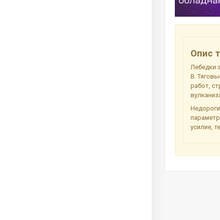
Опис т
Лебедки 
В. Тягов
работ, ст
вулканиза
Недороги
параметр
усилие, т