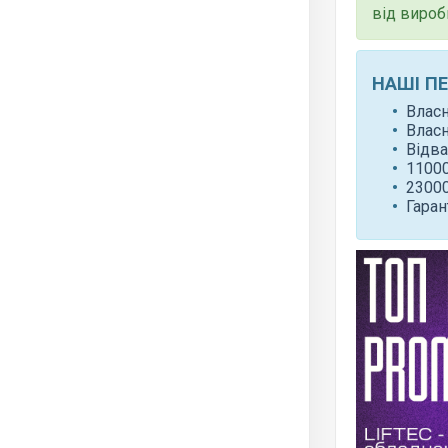
від вироб
НАШІ П
Влас
Влас
Відва
11000
23000
Гаран