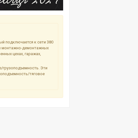
ый подключается к сети 380
 и монтажно-демонтажных
енных цехах, гаражах,
е/грузоподъемность. Эти
зоподъемность/тяговое