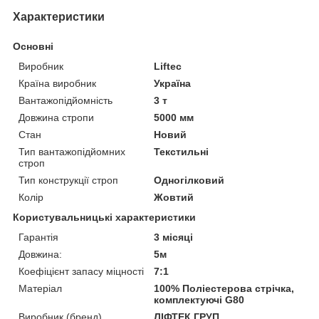
Характеристики
Основні
Виробник
Liftec
Країна виробник
Україна
Вантажопідйомність
3 т
Довжина стропи
5000 мм
Стан
Новий
Тип вантажопідйомних
Текстильні
строп
Тип конструкції строп
Одногілковий
Колір
Жовтий
Користувальницькі характеристики
Гарантія
3 місяці
Довжина:
5м
Коефіцієнт запасу міцності
7:1
Матеріал
100% Поліестерова стрічка,
комплектуючі G80
Виробник (бренд)
ЛІФТЕК ГРУП