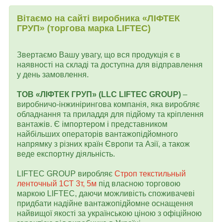
Вітаємо на сайті виробника «ЛІФТЕК
ГРУП» (торгова марка LIFTEC)
Звертаємо Вашу увагу, що вся продукція є в
наявності на складі та доступна для відправлення
у день замовлення.
ТОВ «ЛІФТЕК ГРУП» (LLC LIFTEC GROUP)
–
виробничо-інжинірингова компанія, яка виробляє
обладнання та приладдя для підйому та кріплення
вантажів. Є імпортером і представником
найбільших операторів вантажопідйомного
напрямку з різних країн Європи та Азії, а також
веде експортну діяльність.
LIFTEC GROUP виробляє
Строп текстильный
ленточный 1СТ 3т, 5м
під власною торговою
маркою LIFTEC, даючи можливість споживачеві
придбати надійне вантажопідйомне оснащення
найвищої якості за українською ціною з офіційною