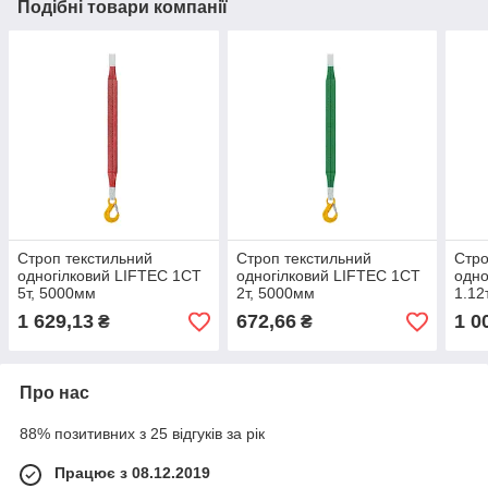
Подібні товари компанії
Строп текстильний
Строп текстильний
Стро
одногілковий LIFTEC 1СТ
одногілковий LIFTEC 1СТ
одно
5т, 5000мм
2т, 5000мм
1.12
1 629,13
672,66
1 0
₴
₴
Про нас
88% позитивних з 25 відгуків за рік
Працює з 08.12.2019