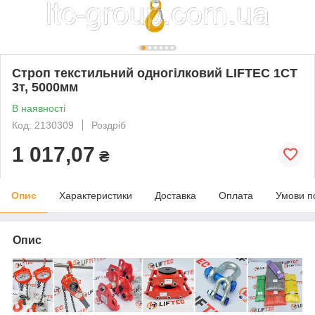
Строп текстильний одногілковий LIFTEC 1СТ
3т, 5000мм
В наявності
Код: 2130309
Роздріб
1 017,07
₴
Опис
Характеристики
Доставка
Оплата
Умови п
Опис