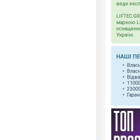
веде експ
LIFTEC G
маркою L
оснащення
Україні.
НАШІ П
Влас
Влас
Відва
11000
23000
Гаран