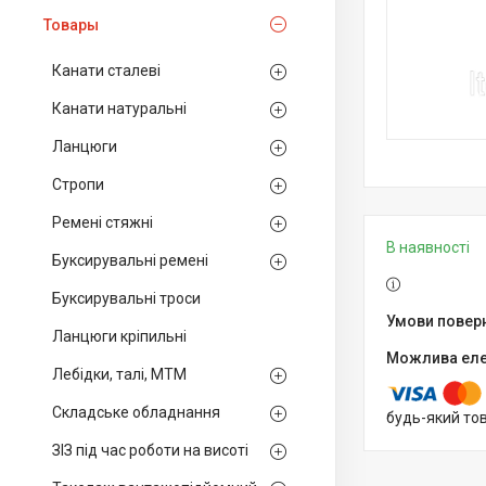
Товары
Канати сталеві
Канати натуральні
Ланцюги
Стропи
Ремені стяжні
В наявності
Буксирувальні ремені
Буксирувальні троси
Ланцюги кріпильні
Лебідки, талі, МТМ
Складське обладнання
будь-який то
ЗІЗ під час роботи на висоті