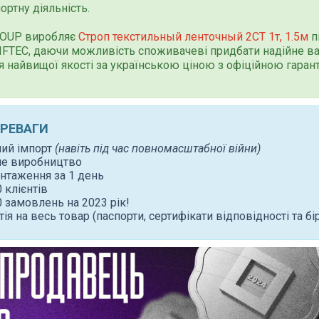
ортну діяльність.
ROUP виробляє
Строп текстильный ленточный 2СТ 1т, 1.5м
п
IFTEC, даючи можливість споживачеві придбати надійне в
 найвищої якості за українською ціною з офіційною гаран
ЕРЕВАГИ
ний імпорт
(навіть під час повномасштабної війни)
не виробництво
нтаження за 1 день
 клієнтів
 замовлень на 2023 рік!
тія на весь товар (паспорти, сертифікати відповідності та бі