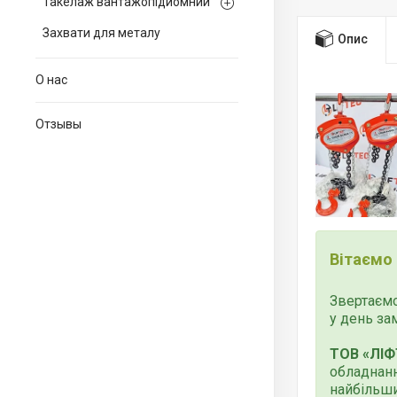
Такелаж вантажопідйомний
Захвати для металу
Опис
О нас
Отзывы
Вітаємо
Звертаємо
у день за
ТОВ «ЛІФ
обладнанн
найбільши