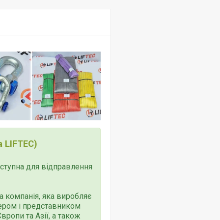
 LIFTEC)
доступна для відправлення
 компанія, яка виробляє
тером і представником
ропи та Азії, а також