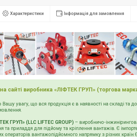
Характеристики
Інформація для замовлення
 на сайті виробника «ЛІФТЕК ГРУП» (торгова марка
 Вашу увагу, що вся продукція є в наявності на складі та 
мовлення.
ТЕК ГРУП» (LLC LIFTEC GROUP)
– виробничо-інжинірингова
я та приладдя для підйому та кріплення вантажів. Є імпор
х операторів вантажопідйомного напрямку з різних країн Єв