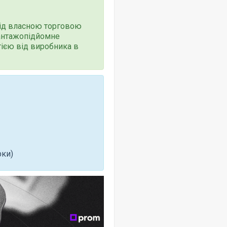
ід власною торговою
антажопідйомне
тією від виробника в
рки)