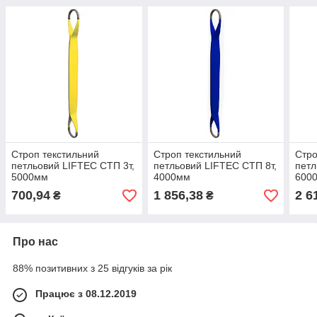
Строп текстильний
Строп текстильний
Стро
петльовий LIFTEC СТП 3т,
петльовий LIFTEC СТП 8т,
петл
5000мм
4000мм
600
700,94
1 856,38
2 6
₴
₴
Про нас
88% позитивних з 25 відгуків за рік
Працює з 08.12.2019