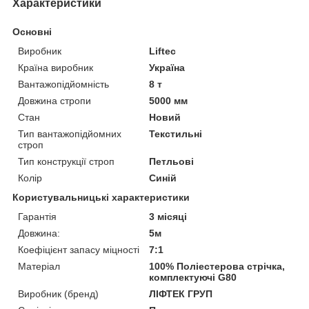
Характеристики
Основні
Виробник
Liftec
Країна виробник
Україна
Вантажопідйомність
8 т
Довжина стропи
5000 мм
Стан
Новий
Тип вантажопідйомних
Текстильні
строп
Тип конструкції строп
Петльові
Колір
Синій
Користувальницькі характеристики
Гарантія
3 місяці
Довжина:
5м
Коефіцієнт запасу міцності
7:1
Матеріал
100% Поліестерова стрічка,
комплектуючі G80
Виробник (бренд)
ЛІФТЕК ГРУП