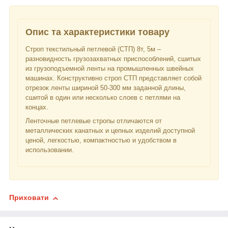
Опис та характеристики товару
Строп текстильный петлевой (СТП) 8т, 5м –
разновидность грузозахватных приспособлений, сшитых
из грузоподъемной ленты на промышленных швейных
машинах. Конструктивно строп СТП представляет собой
отрезок ленты шириной 50-300 мм заданной длины,
сшитой в один или несколько слоев с петлями на
концах.
Ленточные петлевые стропы отличаются от
металлических канатных и цепных изделий доступной
ценой, легкостью, компактностью и удобством в
использовании.
Приховати