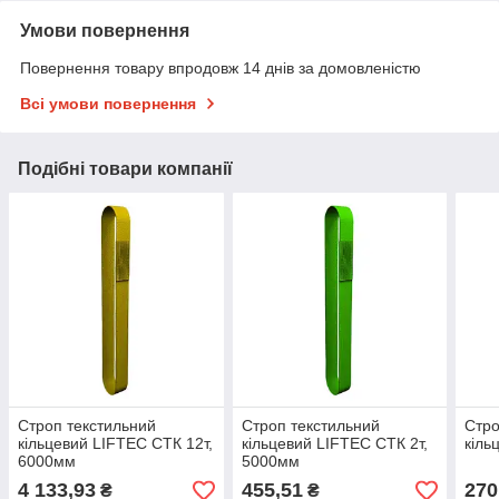
Умови повернення
Повернення товару впродовж 14 днів за домовленістю
Всі умови повернення
Подібні товари компанії
Строп текстильний
Строп текстильний
Стро
кільцевий LIFTEC СТК 12т,
кільцевий LIFTEC СТК 2т,
кіль
6000мм
5000мм
4 133,93
455,51
270
₴
₴