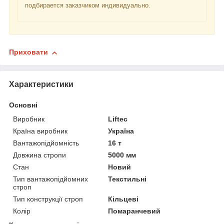
подбирается заказчиком индивидуально.
Приховати
Характеристики
Основні
Виробник
Liftec
Країна виробник
Україна
Вантажопідйомність
16 т
Довжина стропи
5000 мм
Стан
Новий
Тип вантажопідйомних
Текстильні
строп
Тип конструкції строп
Кільцеві
Колір
Помаранчевий