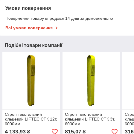
Умови повернення
Повернення товару впродовж 14 днів за домовленістю
Всі умови повернення
Подібні товари компанії
Строп текстильний
Строп текстильний
Стро
кільцевий LIFTEC СТК 12т,
кільцевий LIFTEC СТК 3т,
кіль
6000мм
6000мм
600
4 133,93
815,07
316
₴
₴