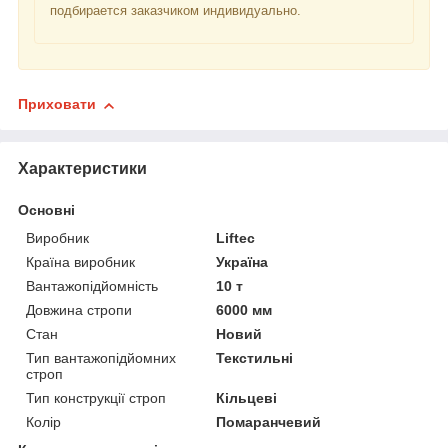
подбирается заказчиком индивидуально.
Приховати
Характеристики
Основні
Виробник
Liftec
Країна виробник
Україна
Вантажопідйомність
10 т
Довжина стропи
6000 мм
Стан
Новий
Тип вантажопідйомних
Текстильні
строп
Тип конструкції строп
Кільцеві
Колір
Помаранчевий