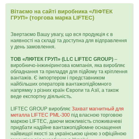
Вітаємо на сайті виробника «ЛІФТЕК
ГРУП» (торгова марка LIFTEC)
Звертаємо Вашу увагу, що вся продукція є в
наявності на складі та доступна для відправлення
у день замовлення.
ТОВ «ЛІФТЕК ГРУП» (LLC LIFTEC GROUP)
–
виробничо-інжинірингова компанія, яка виробляє
обладнання та приладдя для підйому та кріплення
вантажів. Є імпортером і представником
найбільших операторів вантажопідйомного
напрямку з різних країн Європи та Азії, а також
веде експортну діяльність.
LIFTEC GROUP виробляє
Захват магнитный для
металла LIFTEC PML-300
під власною торговою
маркою LIFTEC, даючи можливість споживачеві
придбати надійне вантажопідйомне оснащення
найвищої якості за українською ціною з офіційною