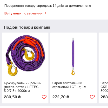
Повернення товару впродовж 14 днів за домовленістю
Всі умови повернення
Подібні товари компанії
Буксирувальний ремінь
Строп текстильний
Стро
(петля-петля) LIFTEC
стрічковий 1СТ 1т, 1м
СКП 
5,0/7,5т, 4000мм
300
280,50
272,70
288
₴
₴