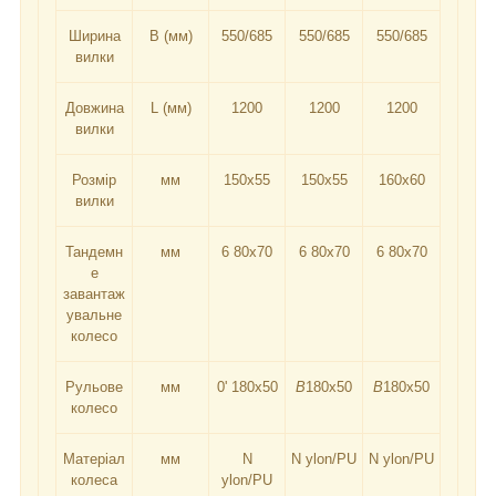
Ширина
B (мм)
550/685
550/685
550/685
вилки
Довжина
L (мм)
1200
1200
1200
вилки
Розмір
мм
150x55
150x55
160x60
вилки
Тандемн
мм
6 80x70
6 80x70
6 80x70
е
завантаж
увальне
колесо
Рульове
мм
0' 180x50
B
180x50
B
180x50
колесо
Матеріал
мм
N
N ylon/PU
N ylon/PU
колеса
ylon/PU