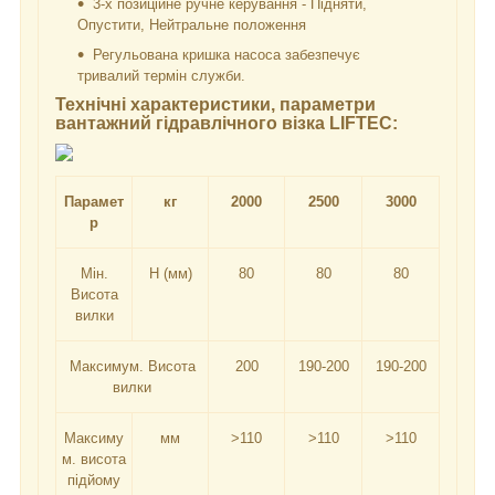
3-х позиційне ручне керування - Підняти,
Опустити, Нейтральне положення
Регульована кришка насоса забезпечує
тривалий термін служби.
Технічні характеристики, параметри
вантажний гідравлічного візка LIFTEC:
Парамет
кг
2000
2500
3000
р
Мін.
H (мм)
80
80
80
Висота
вилки
Максимум. Висота
200
190-200
190-200
вилки
Максиму
мм
>110
>110
>110
м. висота
підйому