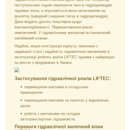
поступальною ходою накачуючи тиск в гидроцилиндре
піднімає вила, а опускаються вила натисканням на
рукоятку (швидкий скидання тиску в гидроцилиндре).
Дана модель досить популярна щодо
вантажопідйомності. Перевантаження рокли
неможливий. У гідравлічному механізмі встановлений
запобіжний клапан.
Надійна, міцна конструкція корпусу, виконана з
надміцної сталі і надійність гідравлічних механізмів в
експлуатації роблять рокли LIFTEC одними з найкращих
за якістю з продаваних в Україні.
Застосування гідравлічної рокли LIFTEC:
переміщення вантажів в складських
приміщеннях
переміщення вантажів на палетах у виробничих
цехах
робота з вантажами на складах
автотранспортних підприємств
Переваги гідравлічної вилочний візки