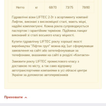
Нетто
кг
68/70
73/75
78/80
Гідравлічні візки LIFTEC 2-3т з асортименту компанії
Лифтек, виконані з високоміцної сталі, мають міцні,
надійні комплектуючі. Кожна рокла супроводжується
паспортом і гарантійним терміном. Підйомна ланцюг
виконаний зі сталі восьмого класу міцності.
Купити гідравлічну LIFTEC роклу хорошої якості
виробництва "Ліфтек груп" можна від 1шт сформувавши
замовлення на сайті або зателефонувавши за
телефонами, вказаними на сайті в розділі «Контакти»
Замовити роклу LIFTEC промислового класу з
доставкою по місту, а так само відправку
автотранспортними компаніями в усі обласні центри
України за допомогою автоперевізників
Приховати