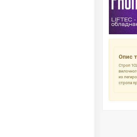
Опис т
Строп 1СЦ
вилочног
из легир
стропа пр