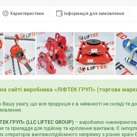
Характеристики
Інформація для замовлення
 на сайті виробника «ЛІФТЕК ГРУП» (торгова марка
 Вашу увагу, що вся продукція є в наявності на складі та 
мовлення.
ТЕК ГРУП» (LLC LIFTEC GROUP)
– виробничо-інжинірингова
я та приладдя для підйому та кріплення вантажів. Є імпор
х операторів вантажопідйомного напрямку з різних країн Єв