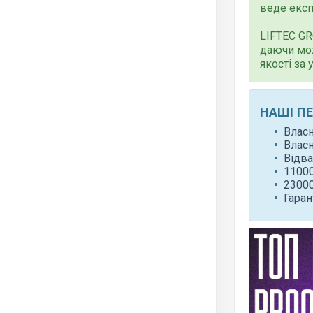
веде експ
LIFTEC G
даючи мо
якості за
НАШІ П
Влас
Влас
Відва
11000
23000
Гаран