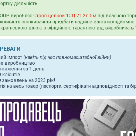
ортну діяльність.
ROUP виробляє
Строп цепной 1СЦ 21.2т, 5м
під власною тор
жливість споживачеві придбати надійне вантажопідйомне
 українською ціною з офіційною гарантією від виробника в У
ЕРЕВАГИ
ний імпорт
(навіть під час повномасштабної війни)
не виробництво
нтаження за 1 день
 клієнтів
 замовлень на 2023 рік!
тія на весь товар (паспорти, сертифікати відповідності та бі