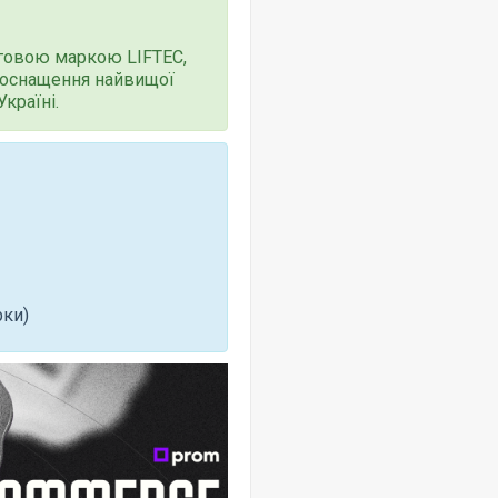
говою маркою LIFTEC,
 оснащення найвищої
країні.
рки)