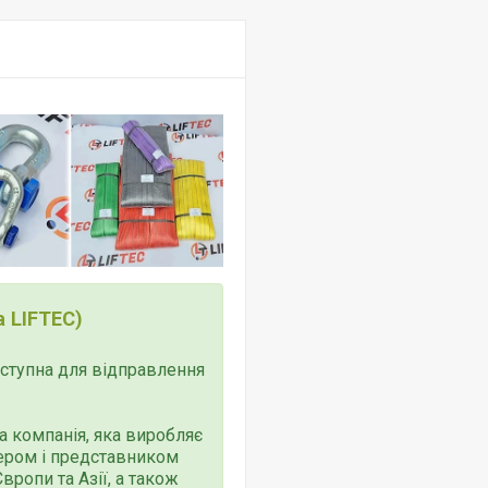
 LIFTEC)
доступна для відправлення
 компанія, яка виробляє
тером і представником
ропи та Азії, а також