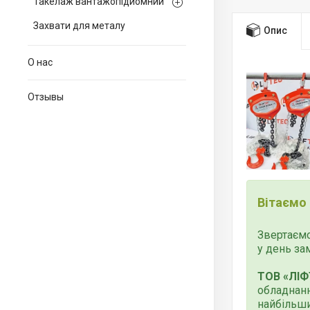
Такелаж вантажопідйомний
Захвати для металу
Опис
О нас
Отзывы
Вітаємо
Звертаємо
у день за
ТОВ «ЛІФ
обладнанн
найбільши