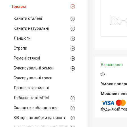
Товары
Канати сталеві
Канати натуральні
Ланцюги
Стропи
Ремені стяжні
В наявності
Буксирувальні ремені
Буксирувальні троси
Ланцюги кріпильні
Лебідки, талі, МТМ
Складське обладнання
будь-який то
ЗІЗ під час роботи на висоті