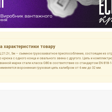
а характеристики товару
 21.2т, 5м – съемное грузозахватное приспособление, состоящее из отр
о крюка с одного конца и овального звена с другого. Цепь и комплект
ованной марки стали класса G80 в соответствие со стандартом EN 818-
именяется вороненная грузовая цепь калибром от 6 мм до 32 мм.