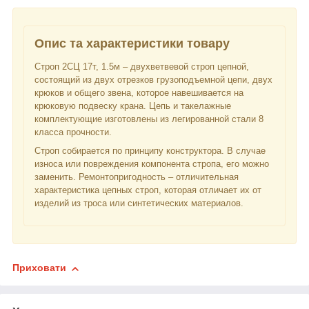
Опис та характеристики товару
Строп 2СЦ 17т, 1.5м – двухветвевой строп цепной,
состоящий из двух отрезков грузоподъемной цепи, двух
крюков и общего звена, которое навешивается на
крюковую подвеску крана. Цепь и такелажные
комплектующие изготовлены из легированной стали 8
класса прочности.
Строп собирается по принципу конструктора. В случае
износа или повреждения компонента стропа, его можно
заменить. Ремонтопригодность – отличительная
характеристика цепных строп, которая отличает их от
изделий из троса или синтетических материалов.
Приховати