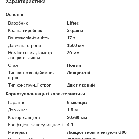
Характеристики
Основні
Виробник
Liftec
Країна виробник
Україна
Вантажопідйомність
17 т
Довжина стропи
1500 мм
Номінальний діаметр
20 мм
ланцюга, линви
Стан
Новий
Тип вантажопідйомних
Ланцюгові
строп
Тип конструкції строп
Двогілковий
Користувальницькі характеристики
Гарантія
6 місяців
Довжина:
1.5 м
Калібр ланцюга
20x60 мм
Коефіцієнт запасу міцності
4:1
Матеріал
Ланцюг і комплектуючі G80