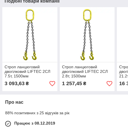
Подібні товари компанії
Строп ланцюговий
Строп ланцюговий
Стро
двогілковий LIFTEC 2СЛ
двогілковий LIFTEC 2СЛ
двог
7.5т, 1500мм
2.8т, 1500мм
21.2
3 093,63
1 257,45
16 
₴
₴
Про нас
88% позитивних з 25 відгуків за рік
Працює з 08.12.2019