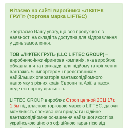
Вітаємо на сайті виробника «ЛІФТЕК
ГРУП» (торгова марка LIFTEC)
Звертаємо Вашу увагу, що вся продукція є в
наявності на складі та доступна для відправлення
у день замовлення.
ТОВ «ЛІФТЕК ГРУП» (LLC LIFTEC GROUP)
–
виробничо-інжинірингова компанія, яка виробляє
обладнання та приладдя для підйому та кріплення
вантажів. Є імпортером і представником
найбільших операторів вантажопідйомного
напрямку з різних країн Європи та Азії, а також
веде експортну діяльність.
LIFTEC GROUP виробляє
Строп цепной 2СЦ 17т,
1.5м
під власною торговою маркою LIFTEC, даючи
можливість споживачеві придбати надійне
вантажопідйомне оснащення найвищої якості за
українською ціною з офіційною гарантією від