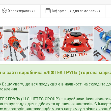
Характеристики
Інформація для замовлення
 на сайті виробника «ЛІФТЕК ГРУП» (торгова марка
 Вашу увагу, що вся продукція є в наявності на складі та 
мовлення.
ТЕК ГРУП» (LLC LIFTEC GROUP)
– виробничо-інжинірингова
я та приладдя для підйому та кріплення вантажів. Є імпор
х операторів вантажопідйомного напрямку з різних країн Єв