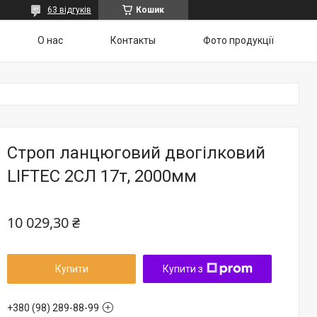
63 відгуків
Кошик
О нас
Контакты
Фото продукції
Строп ланцюговий двогілковий
LIFTEC 2СЛ 17т, 2000мм
10 029,30 ₴
Купити
Купити з
+380 (98) 289-88-99