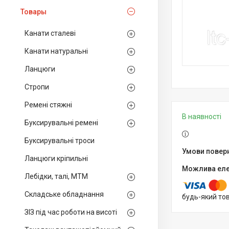
Товары
Канати сталеві
Канати натуральні
Ланцюги
Стропи
Ремені стяжні
В наявності
Буксирувальні ремені
Буксирувальні троси
Ланцюги кріпильні
Лебідки, талі, МТМ
Складське обладнання
будь-який то
ЗІЗ під час роботи на висоті