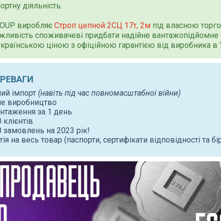
ортну діяльність.
ROUP виробляє
Строп цепной 2СЦ 17т, 2м
під власною торг
жливість споживачеві придбати надійне вантажопідйомне
 українською ціною з офіційною гарантією від виробника в У
ЕРЕВАГИ
ний імпорт
(навіть під час повномасштабної війни)
не виробництво
нтаження за 1 день
 клієнтів
 замовлень на 2023 рік!
тія на весь товар (паспорти, сертифікати відповідності та бі