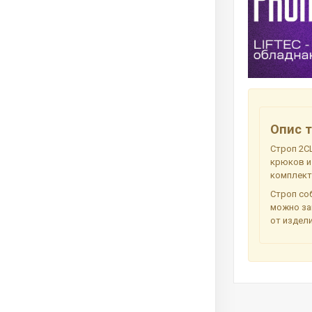
Опис т
Строп 2СЦ
крюков и
комплект
Строп соб
можно за
от издели