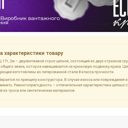
а характеристики товару
 17т, 2м – двухветвевой строп цепной, состоящий из двух отрезков гр
 общего звена, которое навешивается на крюковую подвеску крана. Це
ующие изготовлены из легированной стали 8 класса прочности.
ирается по принципу конструктора. В случае износа или повреждения к
менить. Ремонтопригодность – отличительная характеристика цепных ст
й из троса или синтетических материалов.