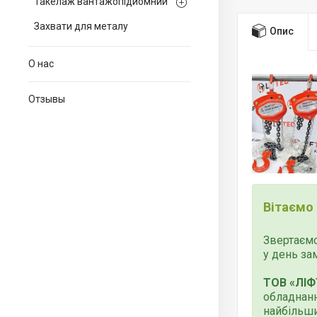
Такелаж вантажопідйомний
Захвати для металу
Опис
О нас
Отзывы
Вітаємо
Звертаємо
у день за
ТОВ «ЛІФ
обладнанн
найбільши