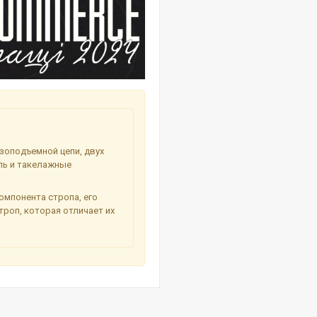
узоподъемной цепи, двух
пь и такелажные
омпонента стропа, его
роп, которая отличает их