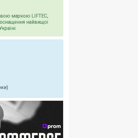
овою маркою LIFTEC,
 оснащення найвищої
країні.
рки)