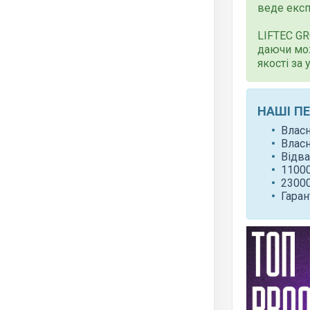
веде експ
LIFTEC G
даючи мо
якості за
НАШІ П
Влас
Влас
Відва
11000
23000
Гаран