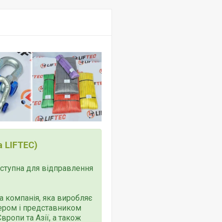
 LIFTEC)
доступна для відправлення
 компанія, яка виробляє
тером і представником
ропи та Азії, а також