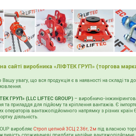
 на сайті виробника «ЛІФТЕК ГРУП» (торгова марка
 Вашу увагу, що вся продукція є в наявності на складі та 
мовлення.
ТЕК ГРУП» (LLC LIFTEC GROUP)
– виробничо-інжинірингова
я та приладдя для підйому та кріплення вантажів. Є імпор
х операторів вантажопідйомного напрямку з різних країн Єв
ортну діяльність.
ROUP виробляє
Строп цепной 3СЦ 2.36т, 2м
під власною тор
жливість споживачеві придбати надійне вантажопідйомне