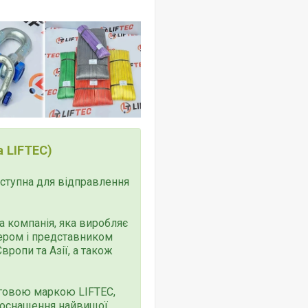
 LIFTEC)
доступна для відправлення
 компанія, яка виробляє
тером і представником
ропи та Азії, а також
говою маркою LIFTEC,
 оснащення найвищої