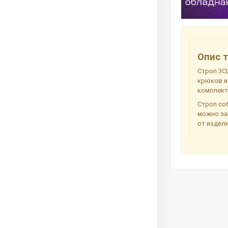
Опис т
Строп 3СЦ
крюков и
комплект
Строп соб
можно за
от издели