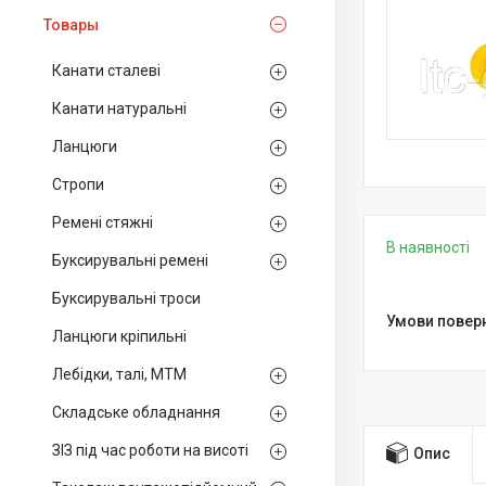
Товары
Канати сталеві
Канати натуральні
Ланцюги
Стропи
Ремені стяжні
В наявності
Буксирувальні ремені
Буксирувальні троси
Ланцюги кріпильні
Лебідки, талі, МТМ
Складське обладнання
ЗІЗ під час роботи на висоті
Опис