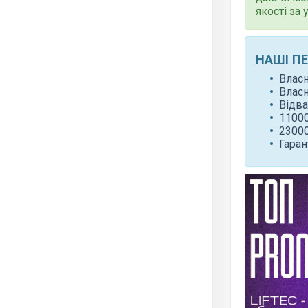
якості за
НАШІ П
Влас
Влас
Відва
11000
23000
Гаран