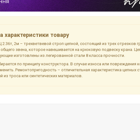
а характеристики товару
 2.36т, 2м – трехветвевой строп цепной, состоящий из трех отрезков г
 общего звена, которое навешивается на крюковую подвеску крана. Це
ующие изготовлены из легированной стали 8 класса прочности.
ирается по принципу конструктора. В случае износа или повреждения к
менить. Ремонтопригодность – отличительная характеристика цепных ст
й из троса или синтетических материалов.