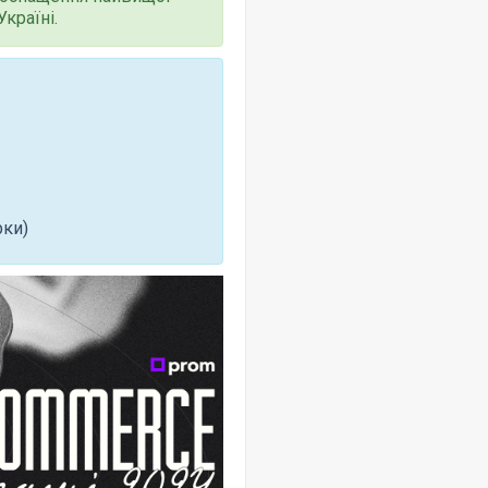
країні.
рки)