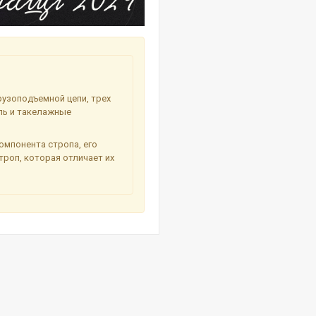
рузоподъемной цепи, трех
пь и такелажные
омпонента стропа, его
роп, которая отличает их