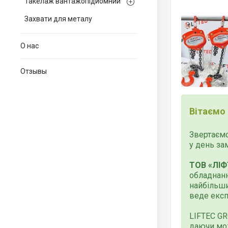
Такелаж вантажопідйомний
Захвати для металу
О нас
Отзывы
Вітаємо
Звертаємо
у день за
ТОВ «ЛІФ
обладнанн
найбільши
веде експ
LIFTEC G
даючи мо