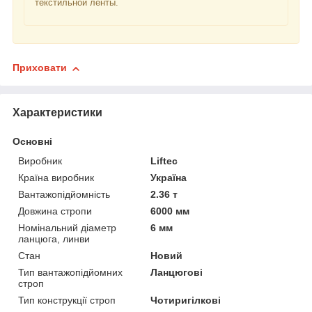
текстильной ленты.
Приховати
Характеристики
Основні
Виробник
Liftec
Країна виробник
Україна
Вантажопідйомність
2.36 т
Довжина стропи
6000 мм
Номінальний діаметр
6 мм
ланцюга, линви
Стан
Новий
Тип вантажопідйомних
Ланцюгові
строп
Тип конструкції строп
Чотиригілкові