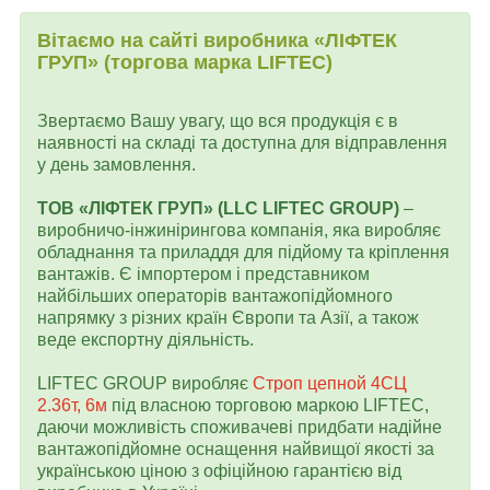
Вітаємо на сайті виробника «ЛІФТЕК
ГРУП» (торгова марка LIFTEC)
Звертаємо Вашу увагу, що вся продукція є в
наявності на складі та доступна для відправлення
у день замовлення.
ТОВ «ЛІФТЕК ГРУП» (LLC LIFTEC GROUP)
–
виробничо-інжинірингова компанія, яка виробляє
обладнання та приладдя для підйому та кріплення
вантажів. Є імпортером і представником
найбільших операторів вантажопідйомного
напрямку з різних країн Європи та Азії, а також
веде експортну діяльність.
LIFTEC GROUP виробляє
Строп цепной 4СЦ
2.36т, 6м
під власною торговою маркою LIFTEC,
даючи можливість споживачеві придбати надійне
вантажопідйомне оснащення найвищої якості за
українською ціною з офіційною гарантією від