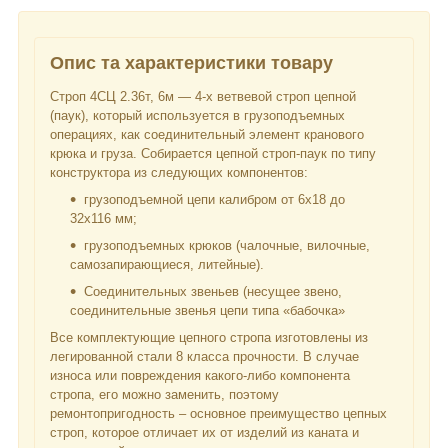
Опис та характеристики товару
Строп 4СЦ 2.36т, 6м — 4-х ветвевой строп цепной
(паук), который используется в грузоподъемных
операциях, как соединительный элемент кранового
крюка и груза. Собирается цепной строп-паук по типу
конструктора из следующих компонентов:
грузоподъемной цепи калибром от 6х18 до
32х116 мм;
грузоподъемных крюков (чалочные, вилочные,
самозапирающиеся, литейные).
Соединительных звеньев (несущее звено,
соединительные звенья цепи типа «бабочка»
Все комплектующие цепного стропа изготовлены из
легированной стали 8 класса прочности. В случае
износа или повреждения какого-либо компонента
стропа, его можно заменить, поэтому
ремонтопригодность – основное преимущество цепных
строп, которое отличает их от изделий из каната и