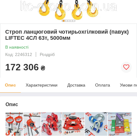
Строп ланцюговий чотирьохгілковий (павук)
LIFTEC 4СЛ 63т, 5000мм
В наявності
Код: 2246312
Роздріб
172 306
₴
Опис
Характеристики
Доставка
Оплата
Умови п
Опис