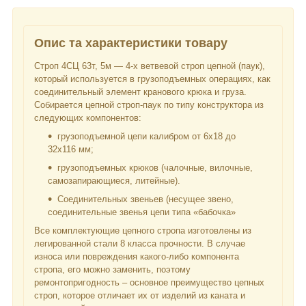
Опис та характеристики товару
Строп 4СЦ 63т, 5м — 4-х ветвевой строп цепной (паук),
который используется в грузоподъемных операциях, как
соединительный элемент кранового крюка и груза.
Собирается цепной строп-паук по типу конструктора из
следующих компонентов:
грузоподъемной цепи калибром от 6х18 до
32х116 мм;
грузоподъемных крюков (чалочные, вилочные,
самозапирающиеся, литейные).
Соединительных звеньев (несущее звено,
соединительные звенья цепи типа «бабочка»
Все комплектующие цепного стропа изготовлены из
легированной стали 8 класса прочности. В случае
износа или повреждения какого-либо компонента
стропа, его можно заменить, поэтому
ремонтопригодность – основное преимущество цепных
строп, которое отличает их от изделий из каната и