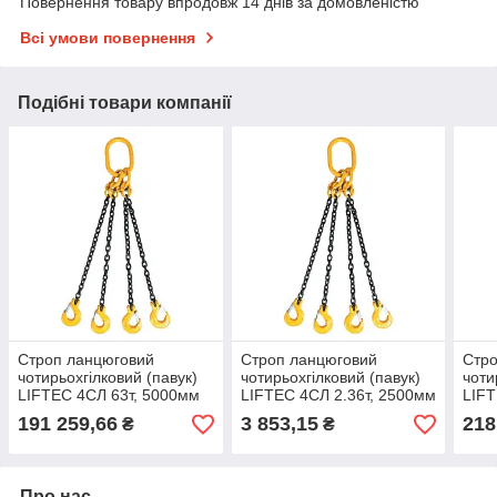
Повернення товару впродовж 14 днів за домовленістю
Всі умови повернення
Подібні товари компанії
Строп ланцюговий
Строп ланцюговий
Стро
чотирьохгілковий (павук)
чотирьохгілковий (павук)
чоти
LIFTEC 4СЛ 63т, 5000мм
LIFTEC 4СЛ 2.36т, 2500мм
LIFT
(гаки вилкові з
(гаки самозакривні)
(гак
191 259,66
3 853,15
218
₴
₴
обмежувачем гілки)
Про нас