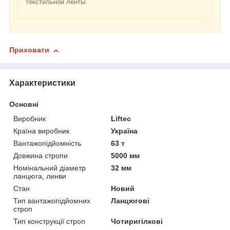
текстильной ленты.
Приховати
Характеристики
Основні
Виробник
Liftec
Країна виробник
Україна
Вантажопідйомність
63 т
Довжина стропи
5000 мм
Номінальний діаметр
32 мм
ланцюга, линви
Стан
Новий
Тип вантажопідйомних
Ланцюгові
строп
Тип конструкції строп
Чотиригілкові