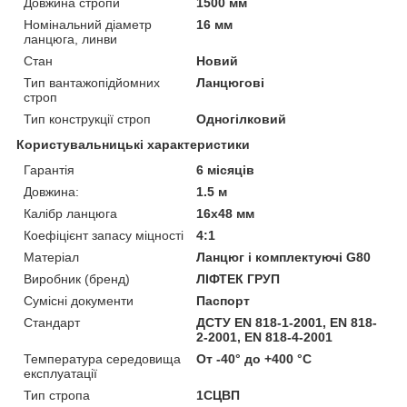
Довжина стропи
1500 мм
Номінальний діаметр
16 мм
ланцюга, линви
Стан
Новий
Тип вантажопідйомних
Ланцюгові
строп
Тип конструкції строп
Одногілковий
Користувальницькі характеристики
Гарантія
6 місяців
Довжина:
1.5 м
Калібр ланцюга
16х48 мм
Коефіцієнт запасу міцності
4:1
Матеріал
Ланцюг і комплектуючі G80
Виробник (бренд)
ЛІФТЕК ГРУП
Сумісні документи
Паспорт
Стандарт
ДСТУ EN 818-1-2001, EN 818-
2-2001, EN 818-4-2001
Температура середовища
От -40° до +400 °С
експлуатації
Тип стропа
1СЦВП