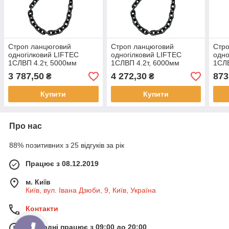
Строп ланцюговий
Строп ланцюговий
Стро
одногілковий LIFTEC
одногілковий LIFTEC
одно
1СЛВП 4.2т, 5000мм
1СЛВП 4.2т, 6000мм
1СЛВ
3 787,50
4 272,30
873
₴
₴
Купити
Купити
Про нас
88% позитивних з 25 відгуків за рік
Працює з 08.12.2019
м. Київ
Київ, вул. Івана Дзюби, 9, Київ, Україна
Контакти
Сьогодні працює з 09:00 до 20:00