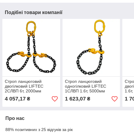
Подібні товари компанії
Строп ланцюговий
Строп ланцюговий
Стро
двогілковий LIFTEC
одногілковий LIFTEC
двог
2СЛВП 6т, 2000мм
1СЛВП 1.6т, 5000мм
1.6т
4 057,17
1 623,07
1 7
₴
₴
Про нас
88% позитивних з 25 відгуків за рік