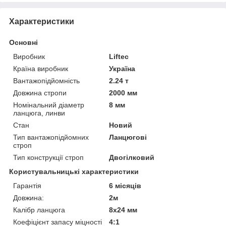
Характеристики
Основні
Виробник
Liftec
Країна виробник
Україна
Вантажопідйомність
2.24 т
Довжина стропи
2000 мм
Номінальний діаметр
8 мм
ланцюга, линви
Стан
Новий
Тип вантажопідйомних
Ланцюгові
строп
Тип конструкції строп
Двогілковий
Користувальницькі характеристики
Гарантія
6 місяців
Довжина:
2м
Калібр ланцюга
8х24 мм
Коефіцієнт запасу міцності
4:1