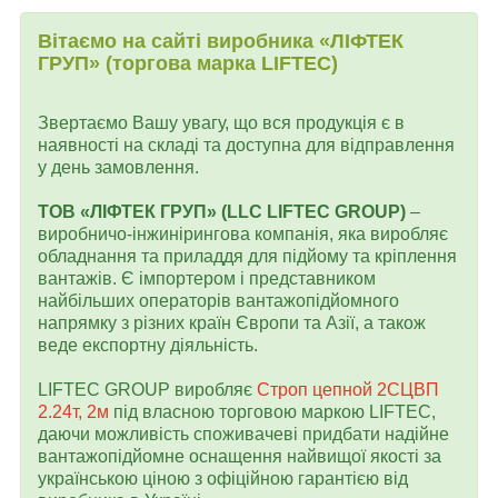
Вітаємо на сайті виробника «ЛІФТЕК
ГРУП» (торгова марка LIFTEC)
Звертаємо Вашу увагу, що вся продукція є в
наявності на складі та доступна для відправлення
у день замовлення.
ТОВ «ЛІФТЕК ГРУП» (LLC LIFTEC GROUP)
–
виробничо-інжинірингова компанія, яка виробляє
обладнання та приладдя для підйому та кріплення
вантажів. Є імпортером і представником
найбільших операторів вантажопідйомного
напрямку з різних країн Європи та Азії, а також
веде експортну діяльність.
LIFTEC GROUP виробляє
Строп цепной 2СЦВП
2.24т, 2м
під власною торговою маркою LIFTEC,
даючи можливість споживачеві придбати надійне
вантажопідйомне оснащення найвищої якості за
українською ціною з офіційною гарантією від