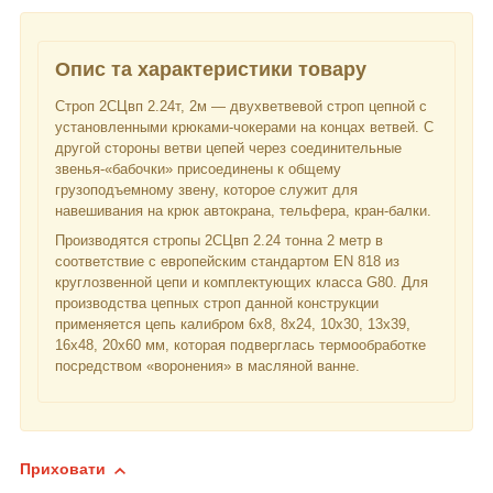
Опис та характеристики товару
Строп 2СЦвп 2.24т, 2м — двухветвевой строп цепной с
установленными крюками-чокерами на концах ветвей. С
другой стороны ветви цепей через соединительные
звенья-«бабочки» присоединены к общему
грузоподъемному звену, которое служит для
навешивания на крюк автокрана, тельфера, кран-балки.
Производятся стропы 2СЦвп 2.24 тонна 2 метр в
соответствие с европейским стандартом EN 818 из
круглозвенной цепи и комплектующих класса G80. Для
производства цепных строп данной конструкции
применяется цепь калибром 6х8, 8х24, 10х30, 13х39,
16х48, 20х60 мм, которая подверглась термообработке
посредством «воронения» в масляной ванне.
Приховати