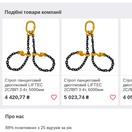
Подібні товари компанії
Строп ланцюговий
Строп ланцюговий
Стро
двогілковий LIFTEC
двогілковий LIFTEC
двог
2СЛВП 3.4т, 5000мм
2СЛВП 3.4т, 6000мм
2СЛВ
4 420,77
5 023,74
4 0
₴
₴
Про нас
88% позитивних з 25 відгуків за рік