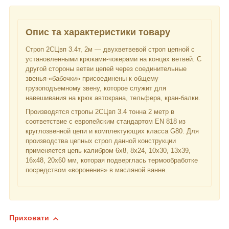
Опис та характеристики товару
Строп 2СЦвп 3.4т, 2м — двухветвевой строп цепной с
установленными крюками-чокерами на концах ветвей. С
другой стороны ветви цепей через соединительные
звенья-«бабочки» присоединены к общему
грузоподъемному звену, которое служит для
навешивания на крюк автокрана, тельфера, кран-балки.
Производятся стропы 2СЦвп 3.4 тонна 2 метр в
соответствие с европейским стандартом EN 818 из
круглозвенной цепи и комплектующих класса G80. Для
производства цепных строп данной конструкции
применяется цепь калибром 6х8, 8х24, 10х30, 13х39,
16х48, 20х60 мм, которая подверглась термообработке
посредством «воронения» в масляной ванне.
Приховати