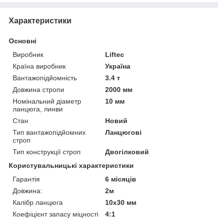
Характеристики
Основні
Виробник
Liftec
Країна виробник
Україна
Вантажопідйомність
3.4 т
Довжина стропи
2000 мм
Номінальний діаметр
10 мм
ланцюга, линви
Стан
Новий
Тип вантажопідйомних
Ланцюгові
строп
Тип конструкції строп
Двогілковий
Користувальницькі характеристики
Гарантія
6 місяців
Довжина:
2м
Калібр ланцюга
10х30 мм
Коефіцієнт запасу міцності
4:1