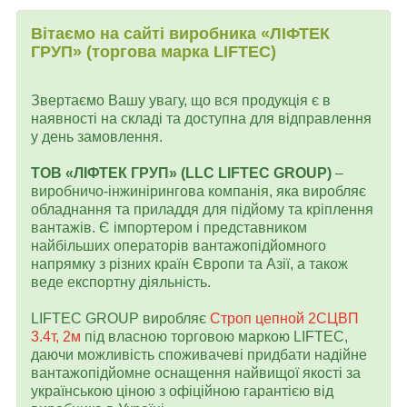
Вітаємо на сайті виробника «ЛІФТЕК
ГРУП» (торгова марка LIFTEC)
Звертаємо Вашу увагу, що вся продукція є в
наявності на складі та доступна для відправлення
у день замовлення.
ТОВ «ЛІФТЕК ГРУП» (LLC LIFTEC GROUP)
–
виробничо-інжинірингова компанія, яка виробляє
обладнання та приладдя для підйому та кріплення
вантажів. Є імпортером і представником
найбільших операторів вантажопідйомного
напрямку з різних країн Європи та Азії, а також
веде експортну діяльність.
LIFTEC GROUP виробляє
Строп цепной 2СЦВП
3.4т, 2м
під власною торговою маркою LIFTEC,
даючи можливість споживачеві придбати надійне
вантажопідйомне оснащення найвищої якості за
українською ціною з офіційною гарантією від