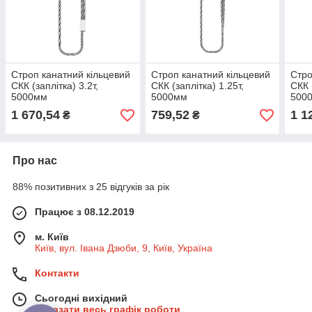
Строп канатний кільцевий
Строп канатний кільцевий
Стро
СКК (заплітка) 3.2т,
СКК (заплітка) 1.25т,
СКК 
5000мм
5000мм
500
1 670,54
759,52
1 1
₴
₴
Про нас
88% позитивних з 25 відгуків за рік
Працює з 08.12.2019
м. Київ
Київ, вул. Івана Дзюби, 9, Київ, Україна
Контакти
Сьогодні вихідний
Показати весь графік роботи