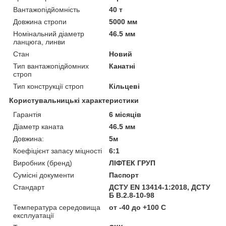
Вантажопідйомність
40 т
Довжина стропи
5000 мм
Номінальний діаметр
46.5 мм
ланцюга, линви
Стан
Новий
Тип вантажопідйомних
Канатні
строп
Тип конструкції строп
Кільцеві
Користувальницькі характеристики
Гарантія
6 місяців
Діаметр каната
46.5 мм
Довжина:
5м
Коефіцієнт запасу міцності
6:1
Виробник (бренд)
ЛІФТЕК ГРУП
Сумісні документи
Паспорт
Стандарт
ДСТУ EN 13414-1:2018, ДСТУ
Б В.2.8-10-98
Температура середовища
от -40 до +100 С
експлуатації