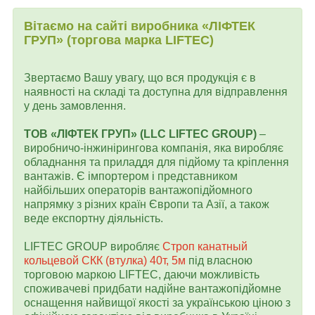
Вітаємо на сайті виробника «ЛІФТЕК
ГРУП» (торгова марка LIFTEC)
Звертаємо Вашу увагу, що вся продукція є в
наявності на складі та доступна для відправлення
у день замовлення.
ТОВ «ЛІФТЕК ГРУП» (LLC LIFTEC GROUP)
–
виробничо-інжинірингова компанія, яка виробляє
обладнання та приладдя для підйому та кріплення
вантажів. Є імпортером і представником
найбільших операторів вантажопідйомного
напрямку з різних країн Європи та Азії, а також
веде експортну діяльність.
LIFTEC GROUP виробляє
Строп канатный
кольцевой СКК (втулка) 40т, 5м
під власною
торговою маркою LIFTEC, даючи можливість
споживачеві придбати надійне вантажопідйомне
оснащення найвищої якості за українською ціною з