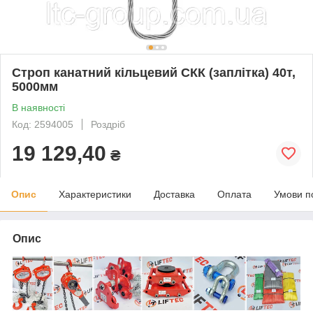
Строп канатний кільцевий СКК (заплітка) 40т,
5000мм
В наявності
Код: 2594005
Роздріб
19 129,40
₴
Опис
Характеристики
Доставка
Оплата
Умови п
Опис