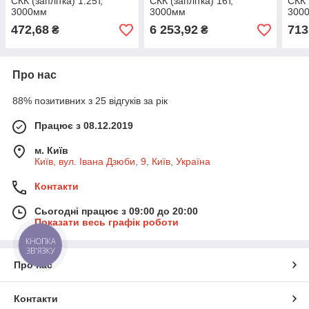
СКК (заплітка) 1.25т,
СКК (заплітка) 16т,
СКК 
3000мм
3000мм
300
472,68
6 253,92
713
₴
₴
Про нас
88% позитивних з 25 відгуків за рік
Працює з 08.12.2019
м. Київ
Київ, вул. Івана Дзюби, 9, Київ, Україна
Контакти
Сьогодні працює з 09:00 до 20:00
Показати весь графік роботи
КНОПКА
ЗВ'ЯЗКУ
Про нас
Контакти