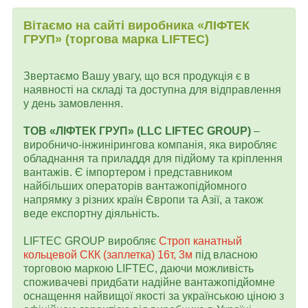
Вітаємо на сайті виробника «ЛІФТЕК
ГРУП» (торгова марка LIFTEC)
Звертаємо Вашу увагу, що вся продукція є в
наявності на складі та доступна для відправлення
у день замовлення.
ТОВ «ЛІФТЕК ГРУП» (LLC LIFTEC GROUP)
–
виробничо-інжинірингова компанія, яка виробляє
обладнання та приладдя для підйому та кріплення
вантажів. Є імпортером і представником
найбільших операторів вантажопідйомного
напрямку з різних країн Європи та Азії, а також
веде експортну діяльність.
LIFTEC GROUP виробляє
Строп канатный
кольцевой СКК (заплетка) 16т, 3м
під власною
торговою маркою LIFTEC, даючи можливість
споживачеві придбати надійне вантажопідйомне
оснащення найвищої якості за українською ціною з