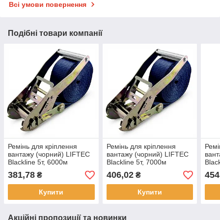
Всі умови повернення
Подібні товари компанії
Ремінь для кріплення
Ремінь для кріплення
Ремі
вантажу (чорний) LIFTEC
вантажу (чорний) LIFTEC
вант
Blackline 5т, 6000м
Blackline 5т, 7000м
Blac
381,78
406,02
454
₴
₴
Купити
Купити
Акційні пропозиції та новинки