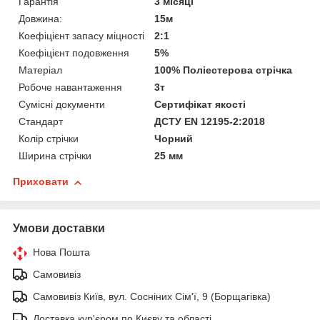
Гарантія
3 місяці
Довжина:
15м
Коефіцієнт запасу міцності
2:1
Коефіцієнт подовження
5%
Матеріал
100% Поліестерова стрічка
Робоче навантаження
3т
Сумісні документи
Сертифікат якості
Стандарт
ДСТУ EN 12195-2:2018
Колір стрічки
Чорний
Ширина стрічки
25 мм
Приховати
Умови доставки
Нова Пошта
Самовивіз
Самовивіз Київ, вул. Сосніних Сім'ї, 9 (Борщагівка)
Доставка кур'єром по Києву та області