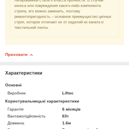
легированной стали 8 класса прочности. В случае
износа или повреждения какого-либо компонента
стропа, его можно заменить, поэтому
ремонтопригодность – основное преимущество цепных
строп, которое отличает их от изделий из каната и
текстильной ленты.
Приховати
Характеристики
Основні
Виробник
Liftec
Користувальницькі характеристики
Гарантія
6 місяців
Вантажопідйомність
63т
Довжина:
1.6м