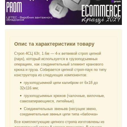
Опис та характеристики товару
Строп 4СЦ 63т, 1.6м — 4-х ветвевой строп цепной
(паук), который используется в грузоподъемных
операциях, как соединительный элемент кранового
крюка и груза. Собирается цепной строп-паук по типу
конструктора из следующих компонентов:
грузоподъемной цепи калибром от 6х18 до
32х116 мм;
грузоподъемных крюков (чалочные, вилочные,
самозапирающиеся, литейные).
Соединительных звеньев (несущее звено,
соединительные звенья цепи типа «бабочка»
Все комплектующие цепного стропа изготовлены из