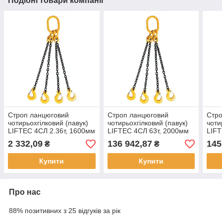
Подібні товари компанії
Строп ланцюговий
Строп ланцюговий
Стро
чотирьохгілковий (павук)
чотирьохгілковий (павук)
чоти
LIFTEC 4СЛ 2.36т, 1600мм
LIFTEC 4СЛ 63т, 2000мм
LIFT
(гаки вилкові з
(гаки вилкові з
(гак
2 332,09
136 942,87
145
₴
₴
обмежувачем гілки)
обмежувачем гілки)
обме
Купити
Купити
Про нас
88% позитивних з 25 відгуків за рік