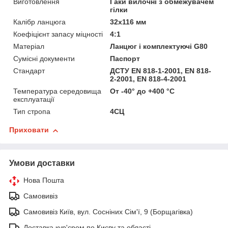
Виготовлення
Гаки вилочні з обмежувачем
гілки
Калібр ланцюга
32x116 мм
Коефіцієнт запасу міцності
4:1
Матеріал
Ланцюг і комплектуючі G80
Сумісні документи
Паспорт
Стандарт
ДСТУ EN 818-1-2001, EN 818-
2-2001, EN 818-4-2001
Температура середовища
От -40° до +400 °С
експлуатації
Тип стропа
4СЦ
Приховати
Умови доставки
Нова Пошта
Самовивіз
Самовивіз Київ, вул. Сосніних Сім'ї, 9 (Борщагівка)
Доставка кур'єром по Києву та області