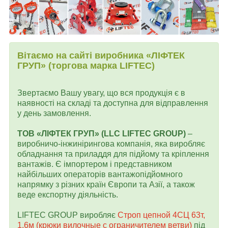
Вітаємо на сайті виробника «ЛІФТЕК
ГРУП» (торгова марка LIFTEC)
Звертаємо Вашу увагу, що вся продукція є в
наявності на складі та доступна для відправлення
у день замовлення.
ТОВ «ЛІФТЕК ГРУП» (LLC LIFTEC GROUP)
–
виробничо-інжинірингова компанія, яка виробляє
обладнання та приладдя для підйому та кріплення
вантажів. Є імпортером і представником
найбільших операторів вантажопідйомного
напрямку з різних країн Європи та Азії, а також
веде експортну діяльність.
LIFTEC GROUP виробляє
Строп цепной 4СЦ 63т,
1.6м (крюки вилочные с ограничителем ветви)
під