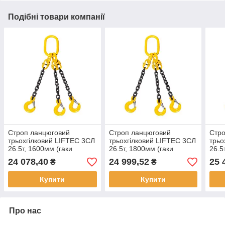
Подібні товари компанії
Строп ланцюговий
Строп ланцюговий
Стро
трьохгілковий LIFTEC 3СЛ
трьохгілковий LIFTEC 3СЛ
трьо
26.5т, 1600мм (гаки
26.5т, 1800мм (гаки
26.5
самозакривні)
самозакривні)
само
24 078,40
24 999,52
25 
₴
₴
Купити
Купити
Про нас