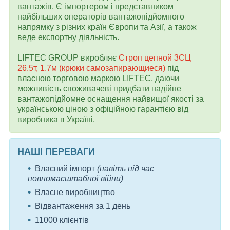
вантажів. Є імпортером і представником
найбільших операторів вантажопідйомного
напрямку з різних країн Європи та Азії, а також
веде експортну діяльність.
LIFTEC GROUP виробляє
Строп цепной 3СЦ
26.5т, 1.7м (крюки самозапирающиеся)
під
власною торговою маркою LIFTEC, даючи
можливість споживачеві придбати надійне
вантажопідйомне оснащення найвищої якості за
українською ціною з офіційною гарантією від
виробника в Україні.
НАШІ ПЕРЕВАГИ
Власний імпорт
(навіть під час
повномасштабної війни)
Власне виробництво
Відвантаження за 1 день
11000 клієнтів