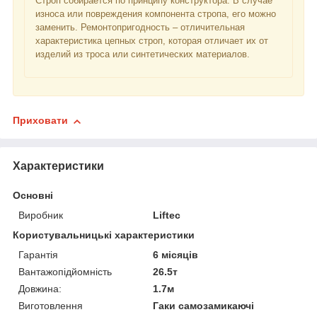
Строп собирается по принципу конструктора. В случае
износа или повреждения компонента стропа, его можно
заменить. Ремонтопригодность – отличительная
характеристика цепных строп, которая отличает их от
изделий из троса или синтетических материалов.
Приховати
Характеристики
Основні
Виробник
Liftec
Користувальницькі характеристики
Гарантія
6 місяців
Вантажопідйомність
26.5т
Довжина:
1.7м
Виготовлення
Гаки самозамикаючі