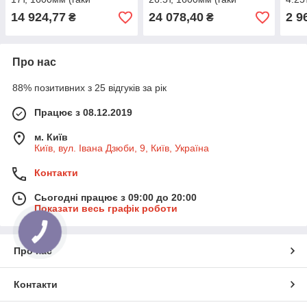
самозакривні)
самозакривні)
само
14 924,77
24 078,40
2 9
₴
₴
Про нас
88% позитивних з 25 відгуків за рік
Працює з 08.12.2019
м. Київ
Київ, вул. Івана Дзюби, 9, Київ, Україна
Контакти
Сьогодні працює з 09:00 до 20:00
Показати весь графік роботи
КНОПКА
ЗВ'ЯЗКУ
Про нас
Контакти