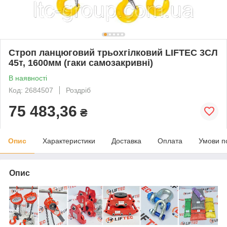
Строп ланцюговий трьохгілковий LIFTEC 3СЛ
45т, 1600мм (гаки самозакривні)
В наявності
Код: 2684507
Роздріб
75 483,36
₴
Опис
Характеристики
Доставка
Оплата
Умови п
Опис