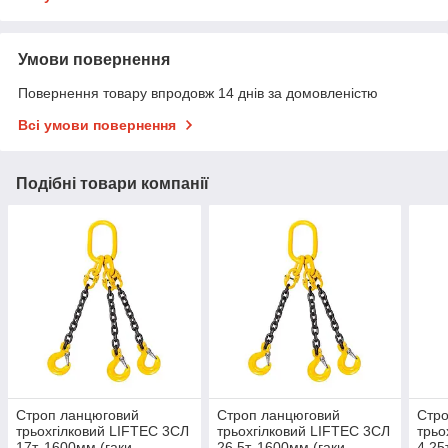
Умови повернення
Повернення товару впродовж 14 днів за домовленістю
Всі умови повернення
Подібні товари компанії
Строп ланцюговий
Строп ланцюговий
Стро
трьохгілковий LIFTEC 3СЛ
трьохгілковий LIFTEC 3СЛ
трьо
17т, 1600мм (гаки
26.5т, 1600мм (гаки
4.25