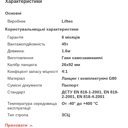
Характеристики
Основні
Виробник
Liftec
Користувальницькі характеристики
Гарантія
6 місяців
Вантажопідйомність
45т
Довжина:
1.6м
Виготовлення
Гаки самозамикаючі
Калібр ланцюга
26x92 мм
Коефіцієнт запасу міцності
4:1
Матеріал
Ланцюг і комплектуючі G80
Сумісні документи
Паспорт
Стандарт
ДСТУ EN 818-1-2001, EN 818-
2-2001, EN 818-4-2001
Температура середовища
От -40° до +400 °С
експлуатації
Тип стропа
3СЦ
Приховати