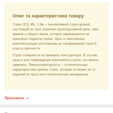
Опис та характеристики товару
Строп 3СЦ 45т, 1.6м – трехветвевой строп цепной,
состоящий из трех отрезков грузоподъемной цепи, трех
крюков и общего звена, которое навешивается на
крюковую подвеску крана. Цепь и такелажные
комплектующие изготовлены из легированной стали 8
класса прочности.
Строп собирается по принципу конструктора. В случае
износа или повреждения компонента стропа, его можно
заменить. Ремонтопригодность – отличительная
характеристика цепных строп, которая отличает их от
изделий из троса или синтетических материалов.
Приховати