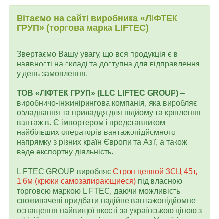
Вітаємо на сайті виробника «ЛІФТЕК
ГРУП» (торгова марка LIFTEC)
Звертаємо Вашу увагу, що вся продукція є в
наявності на складі та доступна для відправлення
у день замовлення.
ТОВ «ЛІФТЕК ГРУП» (LLC LIFTEC GROUP)
–
виробничо-інжинірингова компанія, яка виробляє
обладнання та приладдя для підйому та кріплення
вантажів. Є імпортером і представником
найбільших операторів вантажопідйомного
напрямку з різних країн Європи та Азії, а також
веде експортну діяльність.
LIFTEC GROUP виробляє
Строп цепной 3СЦ 45т,
1.6м (крюки самозапирающиеся)
під власною
торговою маркою LIFTEC, даючи можливість
споживачеві придбати надійне вантажопідйомне
оснащення найвищої якості за українською ціною з