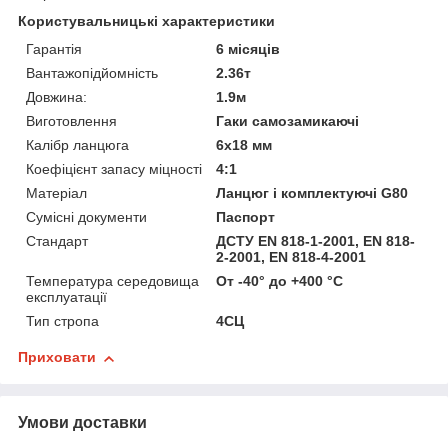
Користувальницькі характеристики
Гарантія
6 місяців
Вантажопідйомність
2.36т
Довжина:
1.9м
Виготовлення
Гаки самозамикаючі
Калібр ланцюга
6x18 мм
Коефіцієнт запасу міцності
4:1
Матеріал
Ланцюг і комплектуючі G80
Сумісні документи
Паспорт
Стандарт
ДСТУ EN 818-1-2001, EN 818-
2-2001, EN 818-4-2001
Температура середовища
От -40° до +400 °С
експлуатації
Тип стропа
4СЦ
Приховати
Умови доставки