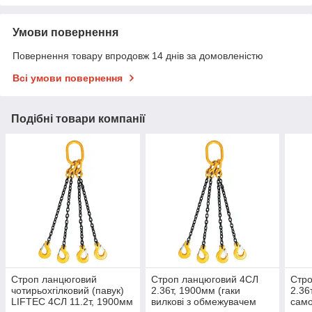
Умови повернення
Повернення товару впродовж 14 днів за домовленістю
Всі умови повернення
Подібні товари компанії
Строп ланцюговий
Строп ланцюговий 4СЛ
Стр
чотирьохгілковий (павук)
2.36т, 1900мм (гаки
2.36
LIFTEC 4СЛ 11.2т, 1900мм
вилкові з обмежувачем
само