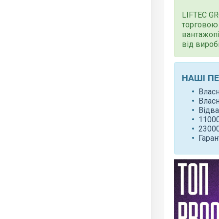
LIFTEC G
торговою 
вантажопі
від вироб
НАШІ П
Влас
Влас
Відва
11000
23000
Гаран