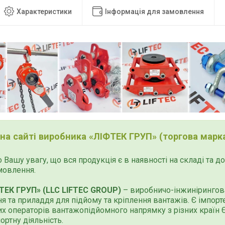
Характеристики
Інформація для замовлення
 на сайті виробника «ЛІФТЕК ГРУП» (торгова марка
 Вашу увагу, що вся продукція є в наявності на складі та 
мовлення.
ТЕК ГРУП» (LLC LIFTEC GROUP)
– виробничо-інжинірингова
я та приладдя для підйому та кріплення вантажів. Є імпор
х операторів вантажопідйомного напрямку з різних країн Єв
ортну діяльність.