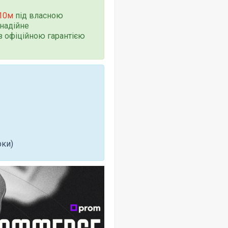
 10м
під власною
надійне
з офіційною гарантією
рки)