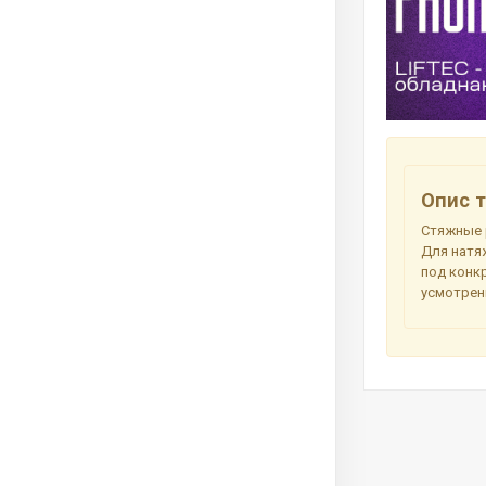
Опис т
Стяжные 
Для натя
под конк
усмотрен