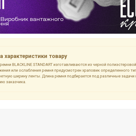
а характеристики товару
ремни BLACKLINE STANDART изготавливаются из черной полиэстеровой 
жения или ослабления ремня предусмотрен храповик определенного ти
ретную ширину ленты. Длина ремня подбирается под различные задачи
ию заказчика.