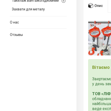
Такелаж вантажопідйомний
Опис
Захвати для металу
О нас
Отзывы
Вітаємо
Звертаємо
у день за
ТОВ «ЛІФ
обладнанн
найбільши
веде експ