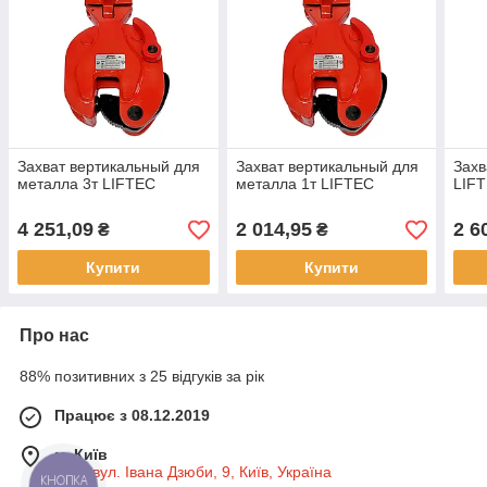
Захват вертикальный для
Захват вертикальный для
Захв
металла 3т LIFTEC
металла 1т LIFTEC
LIF
4 251,09
2 014,95
2 6
₴
₴
Купити
Купити
Про нас
88% позитивних з 25 відгуків за рік
Працює з 08.12.2019
м. Київ
Київ, вул. Івана Дзюби, 9, Київ, Україна
КНОПКА