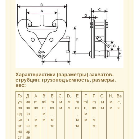
Характеристики (параметры) захватов-
струбцин: грузоподъемность, размеры,
вес:
Гр
Д
A
B
B
C,
D,
E
F
F
G,
H,
Ве
уз
иа
m
mi
m
м
м
m
mi
m
м
м
с,
оп
па
ax
n,
ax
м
м
ax
n,
ax
м
м
кг
од
зо
,
м
,
,
м
,
ье
н
м
м
м
м
м
м
м
ш
м
м
м
м
но
ир
ст
ин