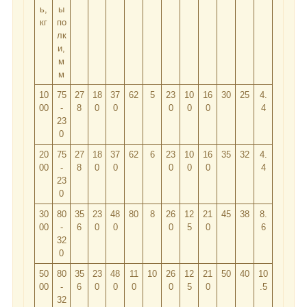
ь,
ы
кг
по
лк
и,
м
м
10
75
27
18
37
62
5
23
10
16
30
25
4.
00
-
8
0
0
0
0
0
4
23
0
20
75
27
18
37
62
6
23
10
16
35
32
4.
00
-
8
0
0
0
0
0
4
23
0
30
80
35
23
48
80
8
26
12
21
45
38
8.
00
-
6
0
0
0
5
0
6
32
0
50
80
35
23
48
11
10
26
12
21
50
40
10
00
-
6
0
0
0
0
5
0
.5
32